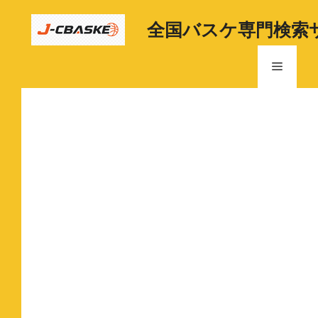
コ
ン
全国バスケ専門検索
テ
ン
メ
ツ
へ
ニ
ス
キ
ッ
ュ
プ
ー