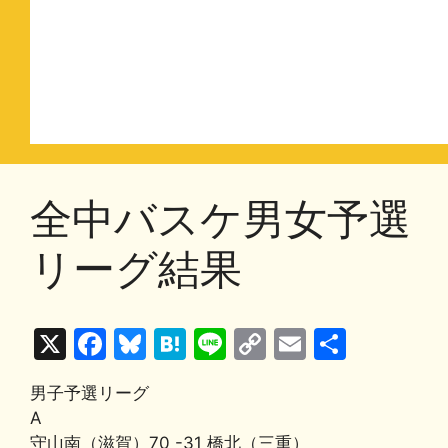
全中バスケ男女予選
リーグ結果
X
F
Bl
H
Li
C
E
共
a
u
at
n
o
m
有
男子予選リーグ
c
e
e
e
p
ai
A
e
s
n
y
l
守山南（滋賀）70 -31 橋北（三重）