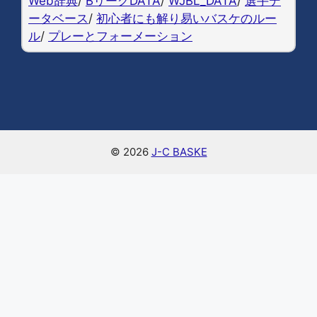
Web辞典
/
BリーグDATA
/
WJBL_DATA
/
選手デ
k
ータベース
/
初心者にも解り易いバスケのルー
ル
/
プレーとフォーメーション
© 2026
J-C BASKE