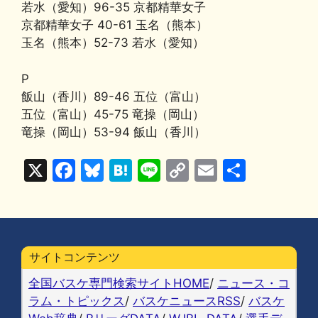
若水（愛知）96-35 京都精華女子
京都精華女子 40-61 玉名（熊本）
玉名（熊本）52-73 若水（愛知）
P
飯山（香川）89-46 五位（富山）
五位（富山）45-75 竜操（岡山）
竜操（岡山）53-94 飯山（香川）
X
F
Bl
H
Li
C
E
共
a
u
at
n
o
m
有
c
e
e
e
p
ai
e
s
n
y
l
b
k
a
Li
サイトコンテンツ
o
y
n
全国バスケ専門検索サイトHOME
/
ニュース・コ
o
k
ラム・トピックス
/
バスケニュースRSS
/
バスケ