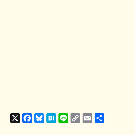
X
F
Bl
H
Li
C
E
共
a
u
at
n
o
m
有