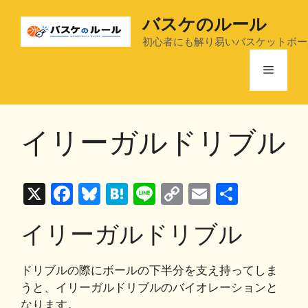
コ
バスケのルール
ン
テ
初心者にも解り易いバスケットボー
ン
メ
ツ
へ
ス
ニ
キ
イリーガルドリブル
ッ
ュ
プ
X
F
Bl
H
Li
C
E
共
ー
a
u
at
n
o
m
有
イリーガルドリブル
c
e
e
e
p
ai
e
s
n
y
l
ドリブルの際にボールの下半分を支え持ってしま
b
k
a
Li
うと、イリーガルドリブルのバイオレーションと
o
y
n
なります。