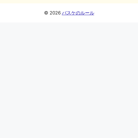
c
e
e
e
p
ai
e
s
n
y
l
© 2026
バスケのルール
b
k
a
Li
o
y
n
o
k
k