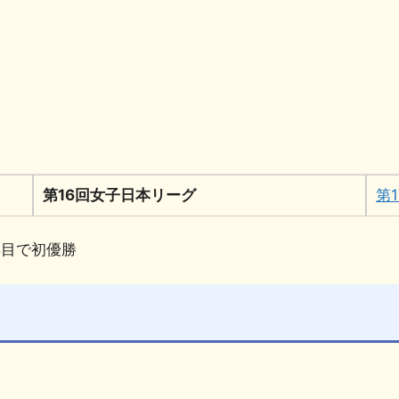
共
有
第16回女子日本リーグ
第
年目で初優勝