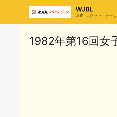
コ
WJBL
ン
テ
WJBLスタッツ・データ
ン
ツ
へ
1982年第16回
ス
キ
ッ
プ