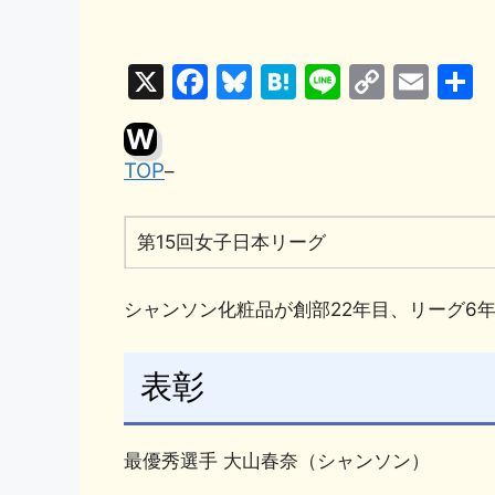
X
F
Bl
H
Li
C
E
a
u
at
n
o
m
W
c
e
e
e
p
ai
TOP
–
e
s
n
y
l
b
k
a
Li
第15回女子日本リーグ
o
y
n
o
k
シャンソン化粧品が創部22年目、リーグ6
k
表彰
最優秀選手 大山春奈（シャンソン）