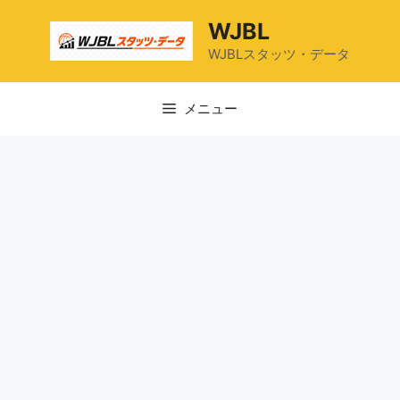
コ
WJBL
ン
テ
WJBLスタッツ・データ
ン
ツ
メニュー
へ
ス
キ
ッ
プ