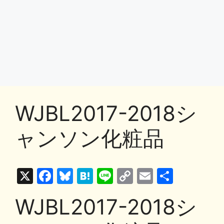
WJBL2017-2018シ
ャンソン化粧品
X
F
Bl
H
Li
C
E
共
a
u
at
n
o
m
有
WJBL2017-2018シ
c
e
e
e
p
ai
e
s
n
y
l