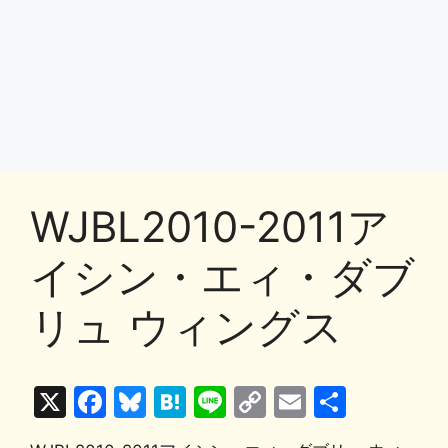
WJBL2010-2011ア
イシン・エィ・ダブ
リュ ウィングス
X
F
Bl
H
Li
C
E
共
a
u
at
n
o
m
有