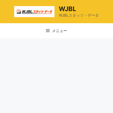
コ
WJBL
ン
テ
WJBLスタッツ・データ
ン
ツ
メニュー
へ
ス
キ
ッ
プ