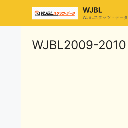
コ
WJBL
ン
テ
WJBLスタッツ・データ
ン
ツ
へ
WJBL2009-2010
ス
キ
ッ
プ