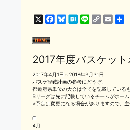
X
F
Bl
H
Li
C
E
a
u
at
n
o
m
c
e
e
e
p
ai
e
s
n
y
l
b
k
a
Li
2017年度バスケッ
o
y
n
o
k
2017年4月1日～2018年3月31日
k
バスケ観戦計画の参考にどうぞ。
都道府県単位の大会は全てを記載している
Bリーグは先に記載しているチームがホーム
※予定は変更になる場合がありますので、
4月