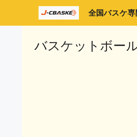
コ
ン
全国バスケ専
テ
ン
ツ
バスケットボー
へ
ス
キ
ッ
プ