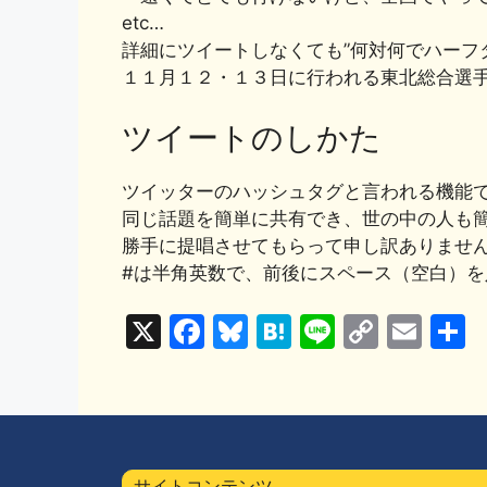
etc…
詳細にツイートしなくても”何対何でハーフ
１１月１２・１３日に行われる東北総合選
ツイートのしかた
ツイッターのハッシュタグと言われる機能
同じ話題を簡単に共有でき、世の中の人も
勝手に提唱させてもらって申し訳ありませんが
#は半角英数で、前後にスペース（空白）を
X
F
Bl
H
Li
C
E
a
u
at
n
o
m
c
e
e
e
p
ai
e
s
n
y
l
b
k
a
Li
サイトコンテンツ