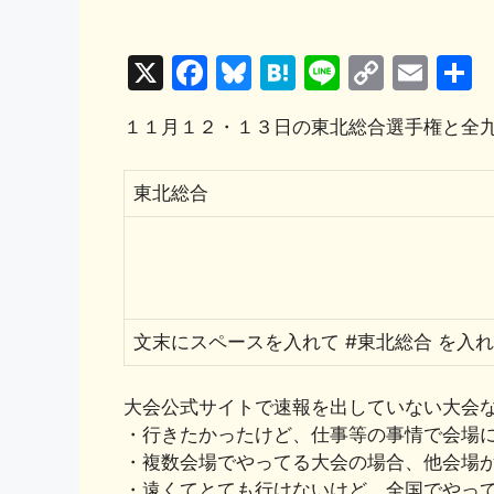
X
F
Bl
H
Li
C
E
a
u
at
n
o
m
１１月１２・１３日の東北総合選手権と全
c
e
e
e
p
ai
e
s
n
y
l
東北総合
b
k
a
Li
o
y
n
o
k
k
文末にスペースを入れて #東北総合 を入
大会公式サイトで速報を出していない大会
・行きたかったけど、仕事等の事情で会場
・複数会場でやってる大会の場合、他会場
・遠くてとても行けないけど、全国でやっ