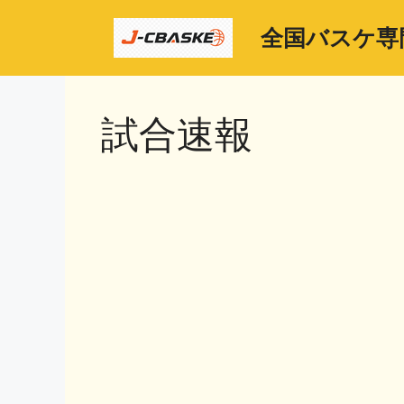
コ
ン
全国バスケ専
テ
ン
ツ
試合速報
へ
ス
キ
ッ
プ