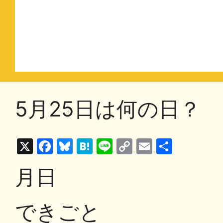
5月25日は何の日？
X
F
Bl
H
Li
C
E
共
a
u
at
n
o
m
有
月日
c
e
e
e
p
ai
e
s
n
y
l
できごと
b
k
a
Li