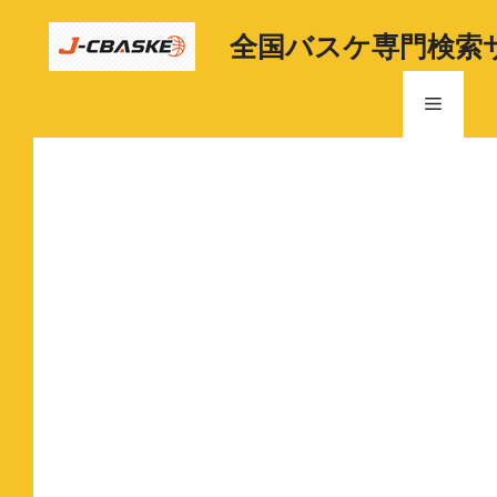
コ
ン
全国バスケ専門検索
テ
ン
メ
ツ
へ
ニ
ス
キ
ッ
ュ
プ
ー