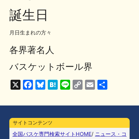
o
y
n
o
k
誕生日
k
月日生まれの方々
各界著名人
バスケットボール界
X
F
Bl
H
Li
C
E
共
a
u
at
n
o
m
有
c
e
e
e
p
ai
e
s
n
y
l
b
k
a
Li
サイトコンテンツ
o
y
n
全国バスケ専門検索サイトHOME
/
ニュース・コ