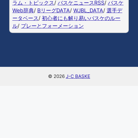
o
k
ラム・トピックス
/
バスケニュースRSS
/
バスケ
Web辞典
/
BリーグDATA
/
WJBL_DATA
/
選手デ
k
ータベース
/
初心者にも解り易いバスケのルー
ル
/
プレーとフォーメーション
© 2026
J-C BASKE