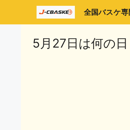
コ
ン
全国バスケ専
テ
ン
ツ
5月27日は何の日
へ
ス
キ
ッ
プ