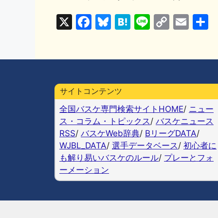
X
F
Bl
H
Li
C
E
a
u
at
n
o
m
c
e
e
e
p
ai
e
s
n
y
l
b
k
a
Li
サイトコンテンツ
o
y
n
全国バスケ専門検索サイトHOME
/
ニュー
o
k
ス・コラム・トピックス
/
バスケニュース
k
RSS
/
バスケWeb辞典
/
BリーグDATA
/
WJBL_DATA
/
選手データベース
/
初心者に
も解り易いバスケのルール
/
プレーとフォ
ーメーション