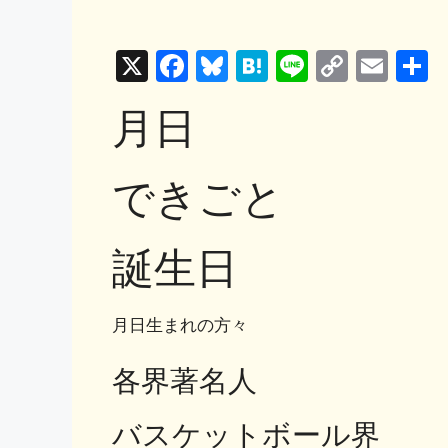
X
F
Bl
H
Li
C
E
a
u
at
n
o
m
月日
c
e
e
e
p
ai
e
s
n
y
l
できごと
b
k
a
Li
o
y
n
o
k
誕生日
k
月日生まれの方々
各界著名人
バスケットボール界