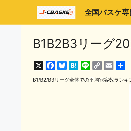
コ
ン
全国バスケ専
テ
ン
ツ
B1B2B3リーグ2
へ
ス
キ
ッ
X
F
Bl
H
Li
C
E
プ
a
u
at
n
o
m
B1/B2/B3リーグ全体での平均観客数ランキ
c
e
e
e
p
ai
e
s
n
y
l
b
k
a
Li
o
y
n
o
k
k