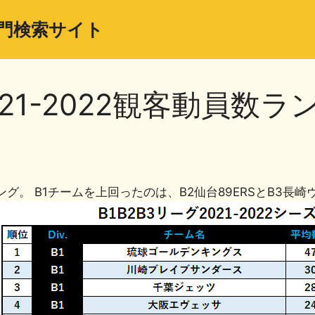
門検索サイト
021-2022観客動員数ラ
共
有
ング。 B1チームを上回ったのは、B2仙台89ERSとB3長