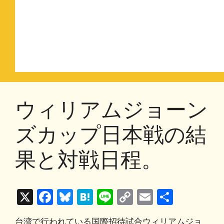
ウィリアムジョーン
ズカップ日本戦の結
果と対戦日程。
X
F
Bl
H
Li
C
E
共
a
u
at
n
o
m
有
台湾で行われている国際招待試合ウィリアムジョ