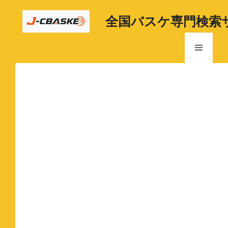
コ
ン
全国バスケ専門検索
テ
ン
メ
ツ
へ
ニ
ス
キ
ッ
ュ
プ
ー