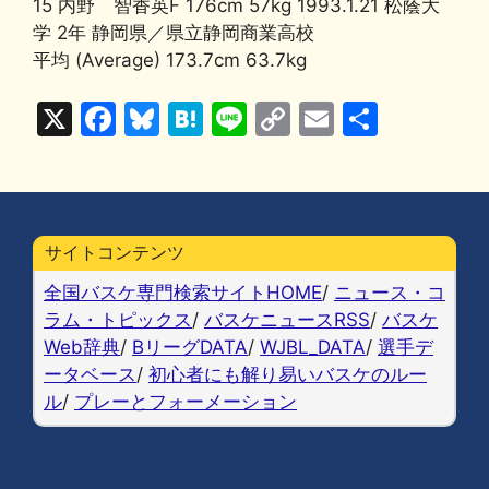
15 内野 智香英F 176cm 57kg 1993.1.21 松蔭大
学 2年 静岡県／県立静岡商業高校
平均 (Average) 173.7cm 63.7kg
X
F
Bl
H
Li
C
E
共
a
u
at
n
o
m
有
c
e
e
e
p
ai
e
s
n
y
l
b
k
a
Li
サイトコンテンツ
o
y
n
全国バスケ専門検索サイトHOME
/
ニュース・コ
o
k
ラム・トピックス
/
バスケニュースRSS
/
バスケ
Web辞典
/
BリーグDATA
/
WJBL_DATA
/
選手デ
k
ータベース
/
初心者にも解り易いバスケのルー
ル
/
プレーとフォーメーション