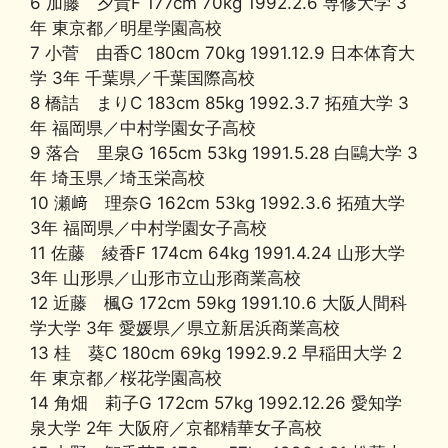
6 加藤 夕貴F 177cm 70kg 1992.2.6 専修大学 3
年 東京都／明星学園高校
7 小菅 由香C 180cm 70kg 1991.12.9 日本体育大
学 3年 千葉県／千葉国際高校
8 橋詰 まりC 183cm 85kg 1992.3.7 拓殖大学 3
年 福岡県／中村学園女子高校
9 落合 里泉G 165cm 53kg 1991.5.28 白鷗大学 3
年 埼玉県／埼玉栄高校
10 瀬﨑 理奈G 162cm 53kg 1992.3.6 拓殖大学
3年 福岡県／中村学園女子高校
11 佐藤 綾香F 174cm 64kg 1991.4.24 山形大学
3年 山形県／山形市立山形商業高校
12 近藤 楓G 172cm 59kg 1991.10.6 大阪人間科
学大学 3年 愛媛県／県立新居浜商業高校
13 桂 葵C 180cm 69kg 1992.9.2 早稲田大学 2
年 東京都／桜花学園高校
14 角畑 莉子G 172cm 57kg 1992.12.26 愛知学
泉大学 2年 大阪府／京都精華女子高校