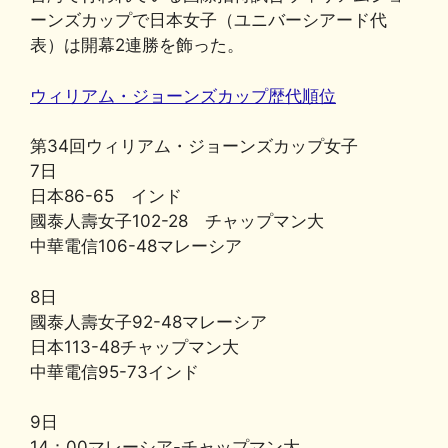
c
e
e
e
p
ai
ーンズカップで日本女子（ユニバーシアード代
e
s
n
y
l
表）は開幕2連勝を飾った。
b
k
a
Li
ウィリアム・ジョーンズカップ歴代順位
o
y
n
o
k
第34回ウィリアム・ジョーンズカップ女子
k
7日
日本86-65 インド
國泰人壽女子102-28 チャップマン大
中華電信106-48マレーシア
8日
國泰人壽女子92-48マレーシア
日本113-48チャップマン大
中華電信95-73インド
9日
14：00マレーシア-チャップマン大