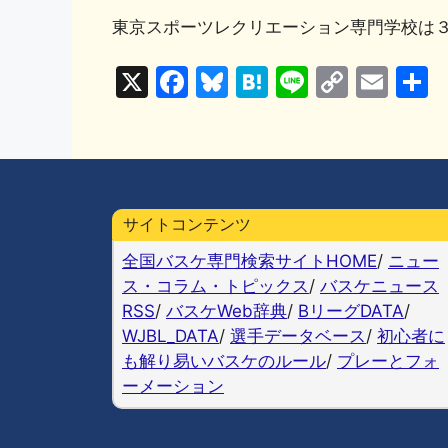
東京スポーツレクリエーション専門学校は
X
F
Bl
H
Li
C
E
a
u
at
n
o
m
c
e
e
e
p
ai
e
s
n
y
l
b
k
a
Li
サイトコンテンツ
o
y
n
全国バスケ専門検索サイトHOME
/
ニュー
o
k
ス・コラム・トピックス
/
バスケニュース
k
RSS
/
バスケWeb辞典
/
BリーグDATA
/
WJBL_DATA
/
選手データベース
/
初心者に
も解り易いバスケのルール
/
プレーとフォ
ーメーション