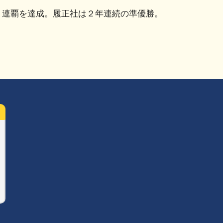
３連覇を達成。履正社は２年連続の準優勝。
共
有