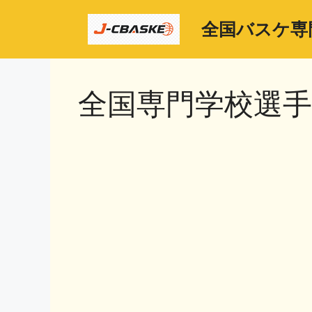
コ
ン
全国バスケ専
テ
ン
ツ
全国専門学校選
へ
ス
キ
ッ
プ