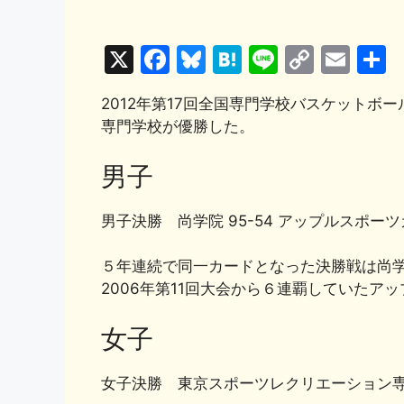
X
F
Bl
H
Li
C
E
a
u
at
n
o
m
2012年第17回全国専門学校バスケット
c
e
e
e
p
ai
専門学校が優勝した。
e
s
n
y
l
b
k
a
Li
男子
o
y
n
男子決勝 尚学院 95-54 アップルスポー
o
k
k
５年連続で同一カードとなった決勝戦は尚
2006年第11回大会から６連覇していたア
女子
女子決勝 東京スポーツレクリエーション専門学