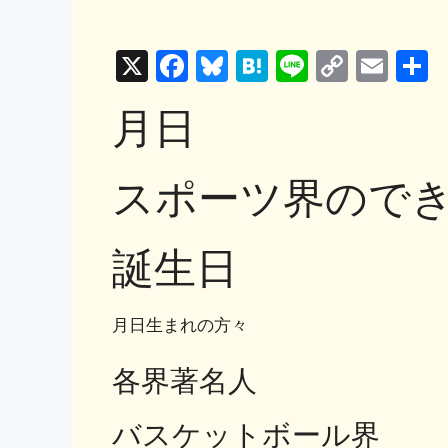
X
F
Bl
H
Li
C
E
a
u
at
n
o
m
月日
c
e
e
e
p
ai
e
s
n
y
l
スポーツ界ので
b
k
a
Li
o
y
n
o
k
誕生日
k
月日生まれの方々
各界著名人
バスケットボール界