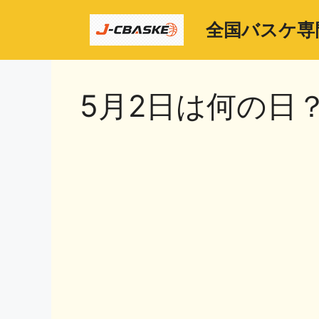
コ
ン
全国バスケ専
テ
ン
ツ
5月2日は何の日
へ
ス
キ
ッ
プ