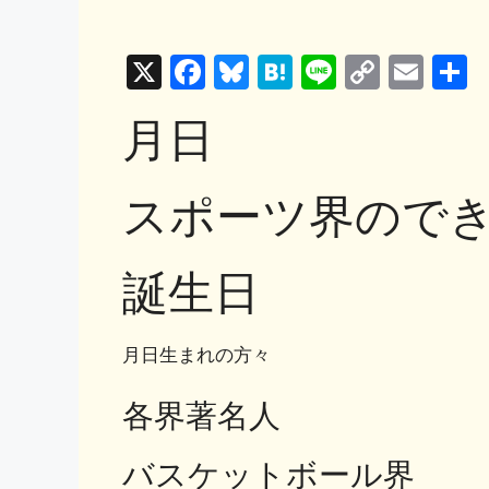
X
F
Bl
H
Li
C
E
a
u
at
n
o
m
月日
c
e
e
e
p
ai
e
s
n
y
l
スポーツ界ので
b
k
a
Li
o
y
n
o
k
誕生日
k
月日生まれの方々
各界著名人
バスケットボール界