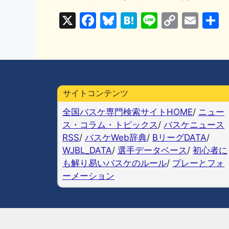
X
F
Bl
H
Li
C
E
a
u
at
n
o
m
c
e
e
e
p
ai
e
s
n
y
l
b
k
a
Li
サイトコンテンツ
o
y
n
全国バスケ専門検索サイトHOME
/
ニュー
o
k
ス・コラム・トピックス
/
バスケニュース
k
RSS
/
バスケWeb辞典
/
BリーグDATA
/
WJBL_DATA
/
選手データベース
/
初心者に
も解り易いバスケのルール
/
プレーとフォ
ーメーション