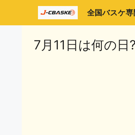
コ
ン
全国バスケ専
テ
ン
ツ
7月11日は何の日
へ
ス
キ
ッ
プ