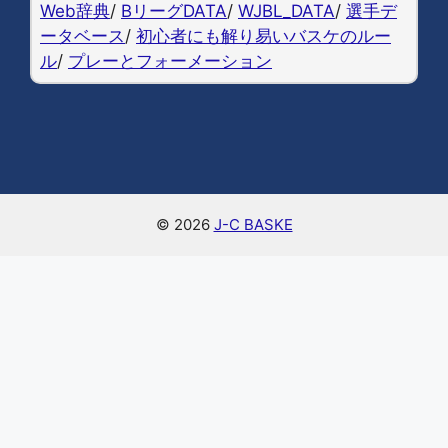
Web辞典
/
BリーグDATA
/
WJBL_DATA
/
選手デ
k
ータベース
/
初心者にも解り易いバスケのルー
ル
/
プレーとフォーメーション
© 2026
J-C BASKE