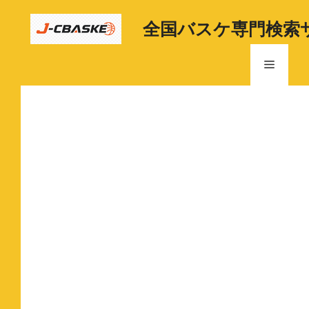
コ
ン
全国バスケ専門検索
テ
ン
メ
ツ
へ
ニ
ス
キ
ッ
ュ
プ
ー