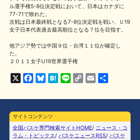
c
e
e
e
p
ai
ル選手権5-8位決定戦において、日本はカナダに
e
s
n
y
l
77-71で敗れた。
b
k
a
Li
次戦は日本最終戦となる7-8位決定戦を戦い、Ｕ19
女子日本代表過去最高順位となる７位を目指す。
o
y
n
o
k
他アジア勢では中国９位・台湾１１位が確定し
k
た。
２０１１女子U19世界選手権
X
F
Bl
H
Li
C
E
共
a
u
at
n
o
m
有
c
e
e
e
p
ai
e
s
n
y
l
b
k
a
Li
サイトコンテンツ
o
y
n
全国バスケ専門検索サイトHOME
/
ニュース・コ
o
k
ラム・トピックス
/
バスケニュースRSS
/
バスケ