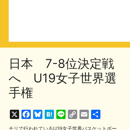
日本 7-8位決定戦
へ U19女子世界選
手権
X
F
Bl
H
Li
C
E
共
a
u
at
n
o
m
有
チリで行われているU19女子世界バスケットボー