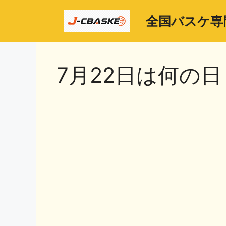
コ
ン
全国バスケ専
テ
ン
ツ
7月22日は何の日
へ
ス
キ
ッ
プ