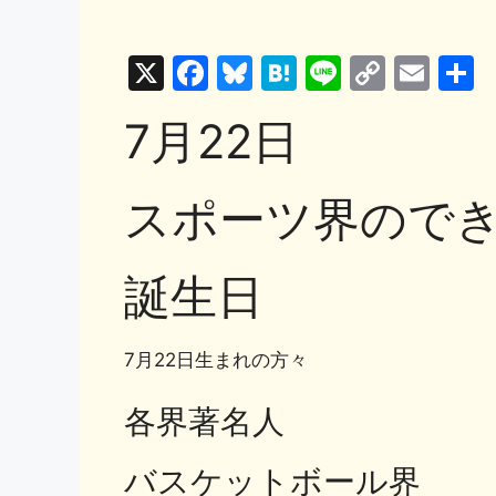
X
F
Bl
H
Li
C
E
a
u
at
n
o
m
7月22日
c
e
e
e
p
ai
e
s
n
y
l
スポーツ界ので
b
k
a
Li
o
y
n
o
k
誕生日
k
7月22日生まれの方々
各界著名人
バスケットボール界