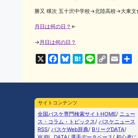
勝又 穣次 五十沢中学校→北陸高校→大東文
月日は何の日？
←
→
月日は何の日？
X
F
Bl
H
Li
C
E
a
u
at
n
o
m
c
e
e
e
p
ai
e
s
n
y
l
b
k
a
Li
サイトコンテンツ
o
y
n
全国バスケ専門検索サイトHOME
/
ニュー
o
k
ス・コラム・トピックス
/
バスケニュース
k
RSS
/
バスケWeb辞典
/
BリーグDATA
/
WJBL_DATA
/
選手データベース
/
初心者に