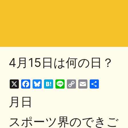
4月15日は何の日？
X
F
Bl
H
Li
C
E
共
a
u
at
n
o
m
有
月日
c
e
e
e
p
ai
e
s
n
y
l
スポーツ界のできご
b
k
a
Li