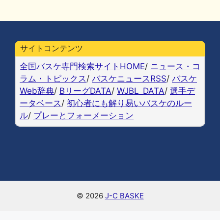
a
u
at
n
o
m
有
c
e
e
e
p
ai
e
s
n
y
l
b
k
a
Li
サイトコンテンツ
o
y
n
全国バスケ専門検索サイトHOME
/
ニュース・コ
o
k
ラム・トピックス
/
バスケニュースRSS
/
バスケ
Web辞典
/
BリーグDATA
/
WJBL_DATA
/
選手デ
k
ータベース
/
初心者にも解り易いバスケのルー
ル
/
プレーとフォーメーション
© 2026
J-C BASKE