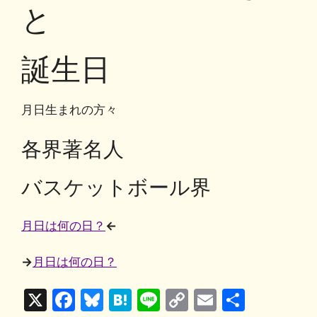
o
y
n
と
o
k
k
誕生日
月日生まれの方々
各界著名人
バスケットボール界
月日は何の日？
←
→
月日は何の日？
X
F
Bl
H
Li
C
E
共