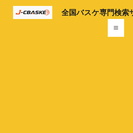
コ
ン
全国バスケ専門検索
テ
ン
メ
ツ
へ
ニ
ス
キ
ッ
ュ
プ
ー