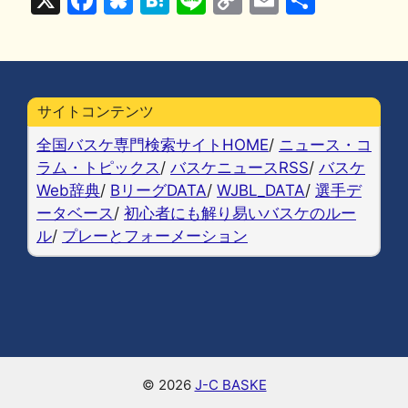
o
y
n
a
u
at
n
o
m
有
o
k
c
e
e
e
p
ai
k
e
s
n
y
l
b
k
a
Li
サイトコンテンツ
o
y
n
全国バスケ専門検索サイトHOME
/
ニュース・コ
o
k
ラム・トピックス
/
バスケニュースRSS
/
バスケ
Web辞典
/
BリーグDATA
/
WJBL_DATA
/
選手デ
k
ータベース
/
初心者にも解り易いバスケのルー
ル
/
プレーとフォーメーション
© 2026
J-C BASKE