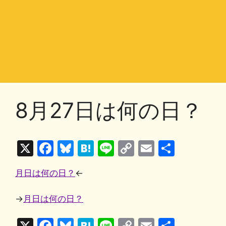
8月27日は何の日？
X
F
Bl
H
Li
C
E
共
a
u
at
n
o
m
有
月日は何の日？
←
c
e
e
e
p
ai
e
s
n
y
l
→
月日は何の日？
b
k
a
Li
X
F
Bl
H
Li
C
E
共