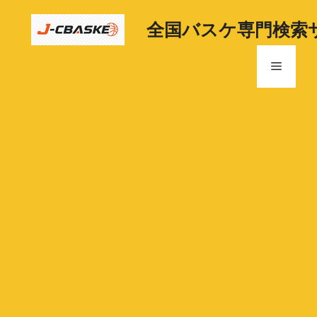
コ
ン
全国バスケ専門検索
テ
ン
メ
ツ
へ
ニ
ス
キ
ッ
ュ
プ
ー