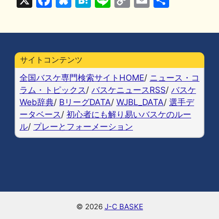
o
y
n
a
u
at
n
o
m
有
o
k
c
e
e
e
p
ai
k
e
s
n
y
l
b
k
a
Li
サイトコンテンツ
o
y
n
全国バスケ専門検索サイトHOME
/
ニュース・コ
o
k
ラム・トピックス
/
バスケニュースRSS
/
バスケ
Web辞典
/
BリーグDATA
/
WJBL_DATA
/
選手デ
k
ータベース
/
初心者にも解り易いバスケのルー
ル
/
プレーとフォーメーション
© 2026
J-C BASKE