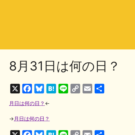
8月31日は何の日？
X
F
Bl
H
Li
C
E
共
a
u
at
n
o
m
有
月日は何の日？
←
c
e
e
e
p
ai
e
s
n
y
l
→
月日は何の日？
b
k
a
Li
X
F
Bl
H
Li
C
E
共