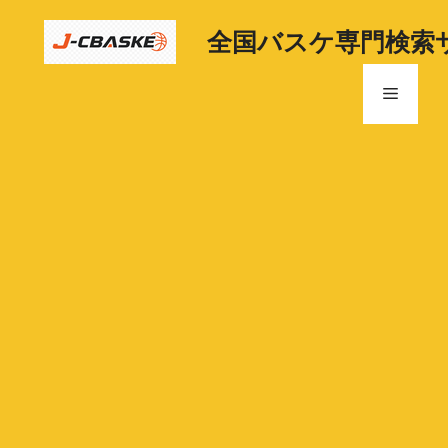
コ
ン
全国バスケ専門検索
テ
ン
メ
ツ
へ
ニ
ス
キ
ッ
ュ
プ
ー