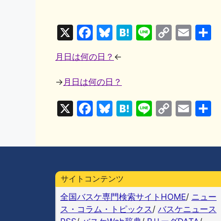
X
F
Bl
H
Li
C
E
a
u
at
n
o
m
月日は何の日？
←
c
e
e
e
p
ai
e
s
n
y
l
→
月日は何の日？
b
k
a
Li
X
F
Bl
H
Li
C
E
o
y
n
a
u
at
n
o
m
o
k
c
e
e
e
p
ai
k
e
s
n
y
l
b
k
a
Li
サイトコンテンツ
o
y
n
全国バスケ専門検索サイトHOME
/
ニュー
o
k
ス・コラム・トピックス
/
バスケニュース
k