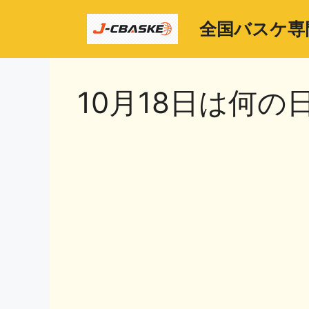
コ
ン
全国バスケ専
テ
ン
ツ
10月18日は何の
へ
ス
キ
ッ
プ