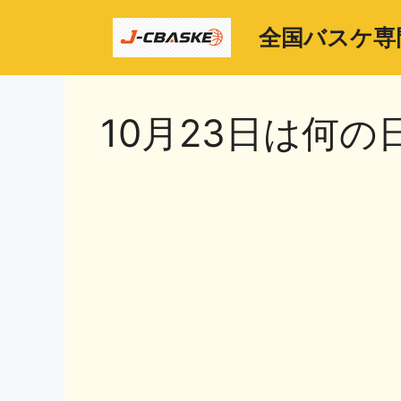
コ
ン
全国バスケ専
テ
ン
ツ
10月23日は何の
へ
ス
キ
ッ
プ