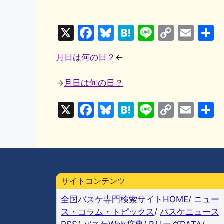
X
F
Bl
H
Li
C
E
a
u
at
n
o
m
月日は何の日？
←
c
e
e
e
p
ai
e
s
n
y
l
→
月日は何の日？
b
k
a
Li
X
F
Bl
H
Li
C
E
o
y
n
a
u
at
n
o
m
o
k
c
e
e
e
p
ai
k
e
s
n
y
l
b
k
a
Li
サイトコンテンツ
o
y
n
全国バスケ専門検索サイトHOME
/
ニュー
o
k
ス・コラム・トピックス
/
バスケニュース
k