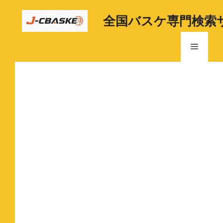
コ
ン
全国バスケ専門検索
テ
ン
メ
ツ
へ
ニ
ス
キ
ッ
ュ
プ
ー