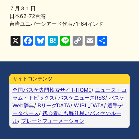
７月３１日
日本62-72台湾
台湾ユニバーシアード代表71-64インド
X
F
Bl
H
Li
C
E
共
a
u
at
n
o
m
有
c
e
e
e
p
ai
e
s
n
y
l
b
k
a
Li
サイトコンテンツ
o
y
n
全国バスケ専門検索サイトHOME
/
ニュース・コ
o
k
ラム・トピックス
/
バスケニュースRSS
/
バスケ
Web辞典
/
BリーグDATA
/
WJBL_DATA
/
選手デ
k
ータベース
/
初心者にも解り易いバスケのルー
ル
/
プレーとフォーメーション