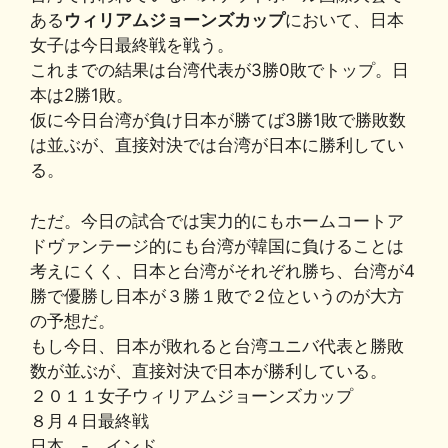
c
e
e
e
p
ai
ある
ウィリアムジョーンズカップ
において、日本
e
s
n
y
l
女子は今日最終戦を戦う。
b
k
a
Li
これまでの結果は台湾代表が3勝0敗でトップ。日
本は2勝1敗。
o
y
n
仮に今日台湾が負け日本が勝てば3勝1敗で勝敗数
o
k
は並ぶが、直接対決では台湾が日本に勝利してい
k
る。
ただ。今日の試合では実力的にもホームコートア
ドヴァンテージ的にも台湾が韓国に負けることは
考えにくく、日本と台湾がそれぞれ勝ち、台湾が4
勝で優勝し日本が３勝１敗で２位というのが大方
の予想だ。
もし今日、日本が敗れると台湾ユニバ代表と勝敗
数が並ぶが、直接対決で日本が勝利している。
２０１１女子ウィリアムジョーンズカップ
８月４日最終戦
日本 - インド