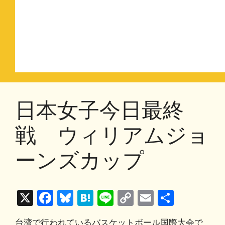
日本女子今日最終
戦 ウィリアムジョ
ーンズカップ
X
F
Bl
H
Li
C
E
共
a
u
at
n
o
m
有
台湾で行われているバスケットボール国際大会で