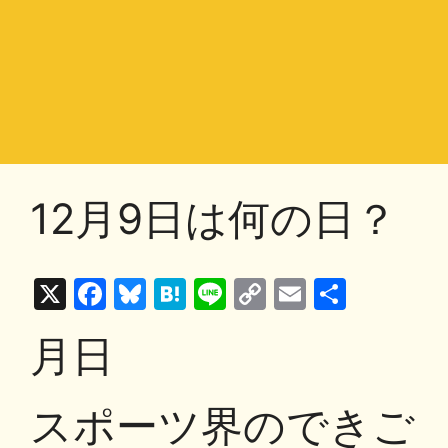
12月9日は何の日？
X
F
Bl
H
Li
C
E
共
a
u
at
n
o
m
有
月日
c
e
e
e
p
ai
e
s
n
y
l
スポーツ界のできご
b
k
a
Li