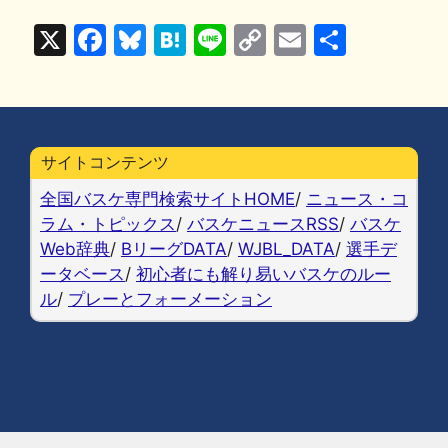
X
F
Bl
H
Li
C
E
共
a
u
at
n
o
m
有
c
e
e
e
p
ai
e
s
n
y
l
b
k
a
Li
サイトコンテンツ
o
y
n
全国バスケ専門検索サイトHOME
/
ニュース・コ
o
k
ラム・トピックス
/
バスケニュースRSS
/
バスケ
Web辞典
/
BリーグDATA
/
WJBL_DATA
/
選手デ
k
ータベース
/
初心者にも解り易いバスケのルー
ル
/
プレーとフォーメーション