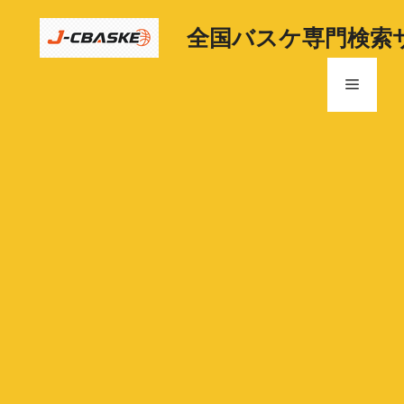
コ
ン
全国バスケ専門検索
テ
ン
メ
ツ
へ
ニ
ス
キ
ッ
ュ
プ
ー