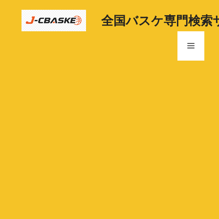
コ
ン
全国バスケ専門検索
テ
ン
メ
ツ
へ
ニ
ス
キ
ッ
ュ
プ
ー