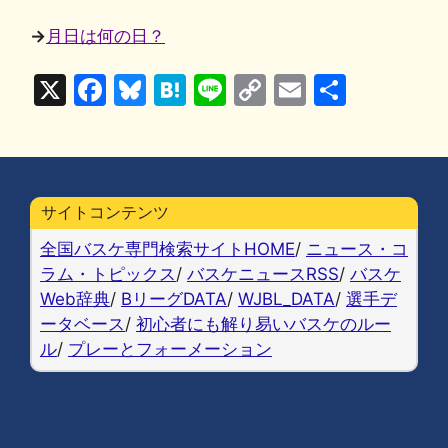
→
月日は何の日？
X
F
Bl
H
Li
C
E
共
a
u
at
n
o
m
有
c
e
e
e
p
ai
e
s
n
y
l
b
k
a
Li
サイトコンテンツ
o
y
n
全国バスケ専門検索サイトHOME
/
ニュース・コ
o
k
ラム・トピックス
/
バスケニュースRSS
/
バスケ
Web辞典
/
BリーグDATA
/
WJBL_DATA
/
選手デ
k
ータベース
/
初心者にも解り易いバスケのルー
ル
/
プレーとフォーメーション