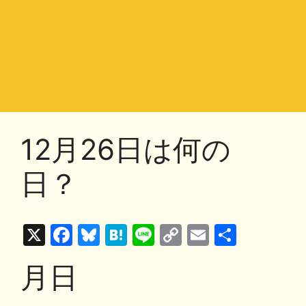
12月26日は何の
日？
X
F
Bl
H
Li
C
E
共
a
u
at
n
o
m
有
月日
c
e
e
e
p
ai
e
s
n
y
l