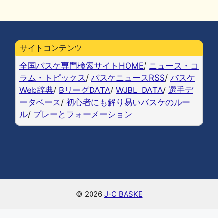
a
u
at
n
o
m
有
c
e
e
e
p
ai
e
s
n
y
l
b
k
a
Li
サイトコンテンツ
o
y
n
全国バスケ専門検索サイトHOME
/
ニュース・コ
o
k
ラム・トピックス
/
バスケニュースRSS
/
バスケ
Web辞典
/
BリーグDATA
/
WJBL_DATA
/
選手デ
k
ータベース
/
初心者にも解り易いバスケのルー
ル
/
プレーとフォーメーション
© 2026
J-C BASKE