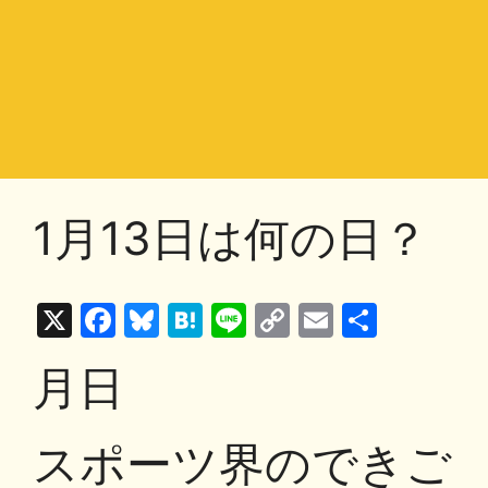
1月13日は何の日？
X
F
Bl
H
Li
C
E
共
a
u
at
n
o
m
有
月日
c
e
e
e
p
ai
e
s
n
y
l
スポーツ界のできご
b
k
a
Li