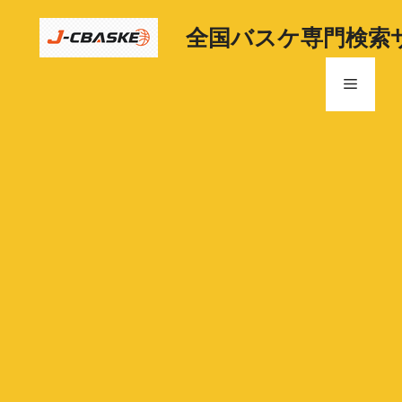
コ
ン
全国バスケ専門検索
テ
ン
メ
ツ
へ
ニ
ス
キ
ッ
ュ
プ
ー