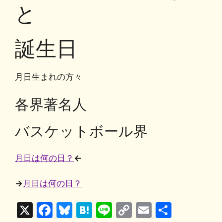
o
y
n
と
o
k
k
誕生日
月日生まれの方々
各界著名人
バスケットボール界
月日は何の日？
←
→
月日は何の日？
X
F
Bl
H
Li
C
E
共