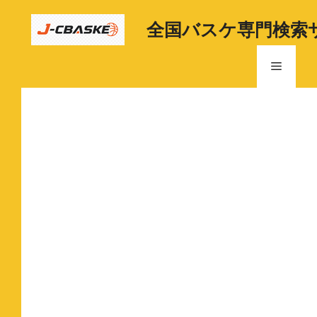
コ
ン
全国バスケ専門検索
テ
ン
メ
ツ
へ
ニ
ス
キ
ッ
ュ
プ
ー