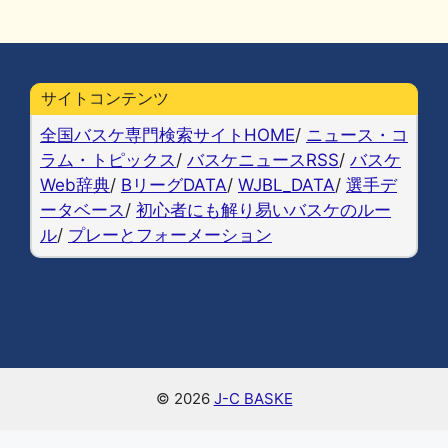
a
u
at
n
o
m
有
c
e
e
e
p
ai
e
s
n
y
l
b
k
a
Li
サイトコンテンツ
o
y
n
全国バスケ専門検索サイトHOME
/
ニュース・コ
o
k
ラム・トピックス
/
バスケニュースRSS
/
バスケ
Web辞典
/
BリーグDATA
/
WJBL_DATA
/
選手デ
k
ータベース
/
初心者にも解り易いバスケのルー
ル
/
プレーとフォーメーション
© 2026
J-C BASKE