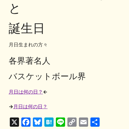
o
y
n
と
o
k
k
誕生日
月日生まれの方々
各界著名人
バスケットボール界
月日は何の日？
←
→
月日は何の日？
X
F
Bl
H
Li
C
E
共