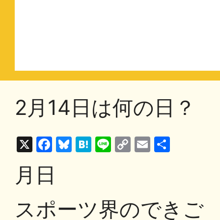
2月14日は何の日？
X
F
Bl
H
Li
C
E
共
a
u
at
n
o
m
有
月日
c
e
e
e
p
ai
e
s
n
y
l
スポーツ界のできご
b
k
a
Li