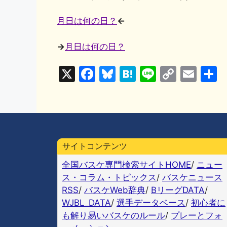
月日は何の日？
←
→
月日は何の日？
X
F
Bl
H
Li
C
E
a
u
at
n
o
m
c
e
e
e
p
ai
e
s
n
y
l
b
k
a
Li
サイトコンテンツ
o
y
n
全国バスケ専門検索サイトHOME
/
ニュー
o
k
ス・コラム・トピックス
/
バスケニュース
k
RSS
/
バスケWeb辞典
/
BリーグDATA
/
WJBL_DATA
/
選手データベース
/
初心者に
も解り易いバスケのルール
/
プレーとフォ