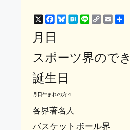
X
F
Bl
H
Li
C
E
a
u
at
n
o
m
月日
c
e
e
e
p
ai
e
s
n
y
l
スポーツ界ので
b
k
a
Li
o
y
n
o
k
誕生日
k
月日生まれの方々
各界著名人
バスケットボール界