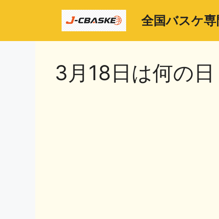
コ
ン
全国バスケ専
テ
ン
ツ
3月18日は何の日
へ
ス
キ
ッ
プ