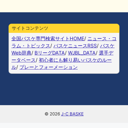
a
u
at
n
o
m
有
c
e
e
e
p
ai
e
s
n
y
l
b
k
a
Li
サイトコンテンツ
o
y
n
全国バスケ専門検索サイトHOME
/
ニュース・コ
o
k
ラム・トピックス
/
バスケニュースRSS
/
バスケ
Web辞典
/
BリーグDATA
/
WJBL_DATA
/
選手デ
k
ータベース
/
初心者にも解り易いバスケのルー
ル
/
プレーとフォーメーション
© 2026
J-C BASKE