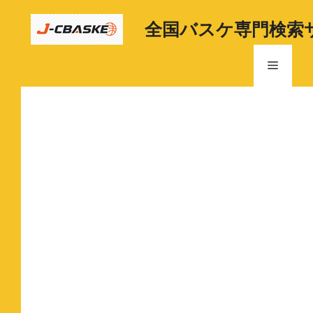
コ
ン
全国バスケ専門検索
テ
ン
メ
ツ
へ
ニ
ス
キ
ッ
ュ
プ
ー