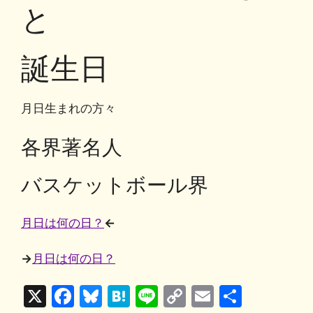
o
y
n
と
o
k
k
誕生日
月日生まれの方々
各界著名人
バスケットボール界
月日は何の日？
←
→
月日は何の日？
X
F
Bl
H
Li
C
E
共