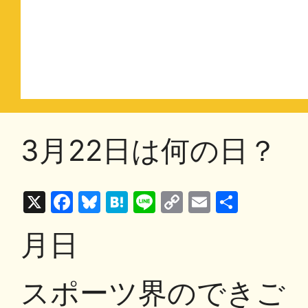
3月22日は何の日？
X
F
Bl
H
Li
C
E
共
a
u
at
n
o
m
有
月日
c
e
e
e
p
ai
e
s
n
y
l
スポーツ界のできご
b
k
a
Li