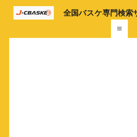
コ
ン
全国バスケ専門検索
テ
ン
メ
ツ
へ
ニ
ス
キ
ッ
ュ
プ
ー