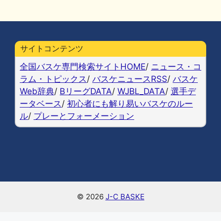
a
u
at
n
o
m
有
c
e
e
e
p
ai
e
s
n
y
l
b
k
a
Li
サイトコンテンツ
o
y
n
全国バスケ専門検索サイトHOME
/
ニュース・コ
o
k
ラム・トピックス
/
バスケニュースRSS
/
バスケ
Web辞典
/
BリーグDATA
/
WJBL_DATA
/
選手デ
k
ータベース
/
初心者にも解り易いバスケのルー
ル
/
プレーとフォーメーション
© 2026
J-C BASKE