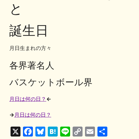
o
y
n
と
o
k
k
誕生日
月日生まれの方々
各界著名人
バスケットボール界
月日は何の日？
←
→
月日は何の日？
X
F
Bl
H
Li
C
E
共