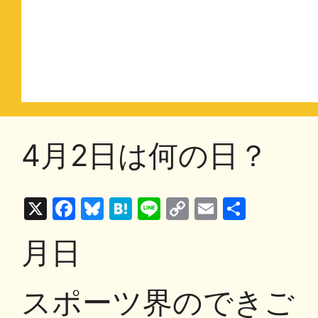
4月2日は何の日？
X
F
Bl
H
Li
C
E
共
a
u
at
n
o
m
有
月日
c
e
e
e
p
ai
e
s
n
y
l
スポーツ界のできご
b
k
a
Li