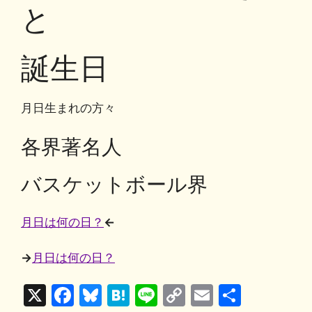
o
y
n
と
o
k
k
誕生日
月日生まれの方々
各界著名人
バスケットボール界
月日は何の日？
←
→
月日は何の日？
X
F
Bl
H
Li
C
E
共