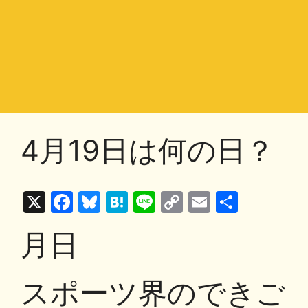
4月19日は何の日？
X
F
Bl
H
Li
C
E
共
a
u
at
n
o
m
有
月日
c
e
e
e
p
ai
e
s
n
y
l
スポーツ界のできご
b
k
a
Li