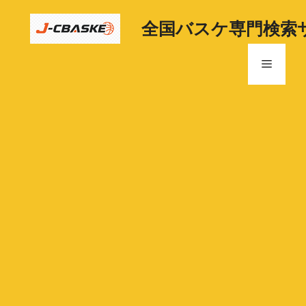
コ
ン
全国バスケ専門検索
テ
ン
メ
ツ
へ
ニ
ス
キ
ッ
ュ
プ
ー