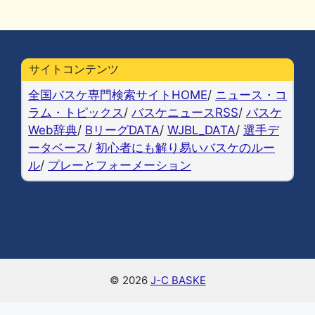
a
u
at
n
o
m
有
c
e
e
e
p
ai
e
s
n
y
l
b
k
a
Li
サイトコンテンツ
o
y
n
全国バスケ専門検索サイトHOME
/
ニュース・コ
o
k
ラム・トピックス
/
バスケニュースRSS
/
バスケ
Web辞典
/
BリーグDATA
/
WJBL_DATA
/
選手デ
k
ータベース
/
初心者にも解り易いバスケのルー
ル
/
プレーとフォーメーション
© 2026
J-C BASKE