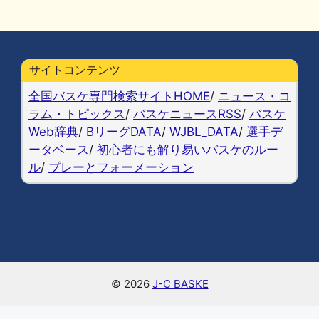
a
u
at
n
o
m
有
c
e
e
e
p
ai
e
s
n
y
l
b
k
a
Li
サイトコンテンツ
o
y
n
全国バスケ専門検索サイトHOME
/
ニュース・コ
o
k
ラム・トピックス
/
バスケニュースRSS
/
バスケ
Web辞典
/
BリーグDATA
/
WJBL_DATA
/
選手デ
k
ータベース
/
初心者にも解り易いバスケのルー
ル
/
プレーとフォーメーション
© 2026
J-C BASKE