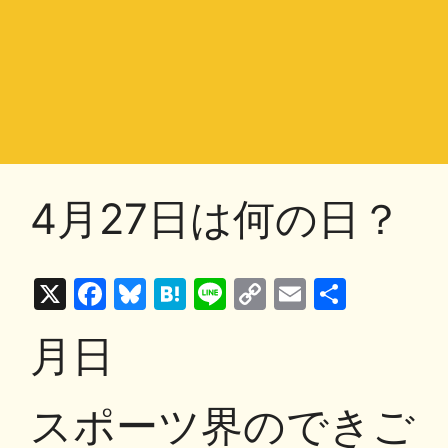
4月27日は何の日？
X
F
Bl
H
Li
C
E
共
a
u
at
n
o
m
有
月日
c
e
e
e
p
ai
e
s
n
y
l
スポーツ界のできご
b
k
a
Li