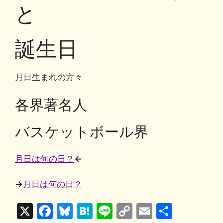
o
y
n
と
o
k
k
誕生日
月日生まれの方々
各界著名人
バスケットボール界
月日は何の日？
←
→
月日は何の日？
X
F
Bl
H
Li
C
E
共