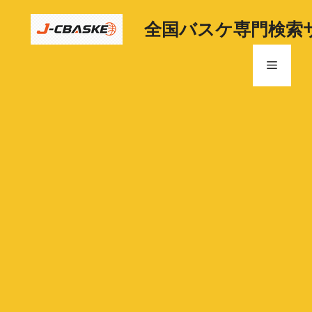
コ
ン
全国バスケ専門検索
テ
ン
メ
ツ
へ
ニ
ス
キ
ッ
ュ
プ
ー