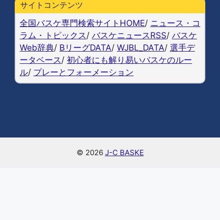
b
k
a
Li
サイトコンテンツ
o
y
n
全国バスケ専門検索サイトHOME
/
ニュース・コ
o
k
ラム・トピックス
/
バスケニュースRSS
/
バスケ
Web辞典
/
BリーグDATA
/
WJBL_DATA
/
選手デ
k
ータベース
/
初心者にも解り易いバスケのルー
ル
/
プレーとフォーメーション
© 2026
J-C BASKE