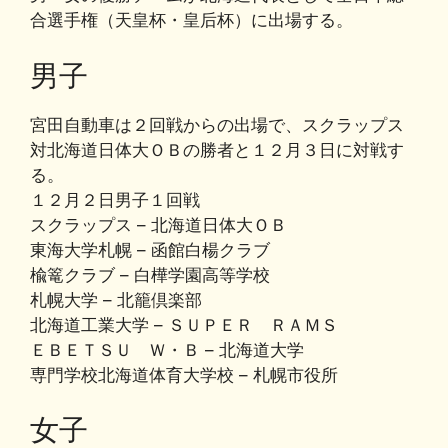
b
k
a
Li
合選手権（天皇杯・皇后杯）に出場する。
o
y
n
男子
o
k
k
宮田自動車は２回戦からの出場で、スクラップス
対北海道日体大ＯＢの勝者と１２月３日に対戦す
る。
１２月２日男子１回戦
スクラップス – 北海道日体大ＯＢ
東海大学札幌 – 函館白楊クラブ
楡篭クラブ – 白樺学園高等学校
札幌大学 – 北籠倶楽部
北海道工業大学 – ＳＵＰＥＲ ＲＡＭＳ
ＥＢＥＴＳＵ Ｗ・Ｂ – 北海道大学
専門学校北海道体育大学校 – 札幌市役所
女子