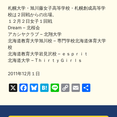
札幌大学・旭川藤女子高等学校・札幌創成高等学
校は２回戦からの出場。
１２月２日女子１回戦
Dream – 北桜会
アカシヤクラブ – 北翔大学
北海道教育大学旭川校 – 専門学校北海道体育大学
校
北海道教育大学岩見沢校 – ｅｓｐｒｉｔ
北海道大学 – TｈｉｒｔｙＧｉｒｌｓ
2011年12月１日
X
F
Bl
H
Li
C
E
共
a
u
at
n
o
m
有
c
e
e
e
p
ai
e
s
n
y
l