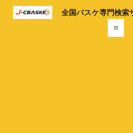
コ
ン
全国バスケ専門検索
テ
ン
メ
ツ
へ
ニ
ス
キ
ッ
ュ
プ
ー