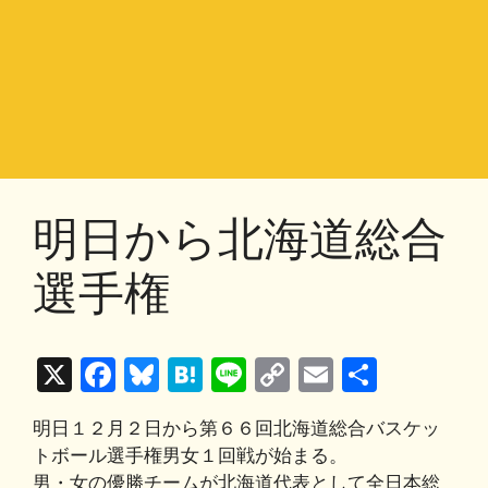
明日から北海道総合
選手権
X
F
Bl
H
Li
C
E
共
a
u
at
n
o
m
有
明日１２月２日から第６６回北海道総合バスケッ
c
e
e
e
p
ai
トボール選手権男女１回戦が始まる。
e
s
n
y
l
男・女の優勝チームが北海道代表として全日本総