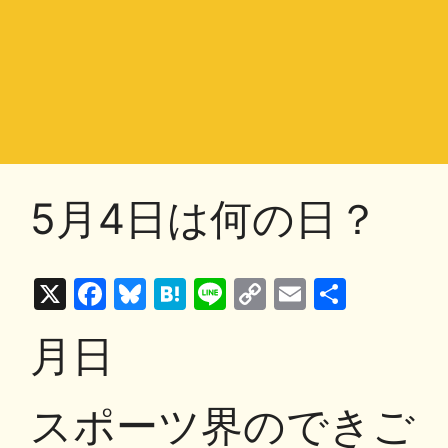
5月4日は何の日？
X
F
Bl
H
Li
C
E
共
a
u
at
n
o
m
有
月日
c
e
e
e
p
ai
e
s
n
y
l
スポーツ界のできご
b
k
a
Li