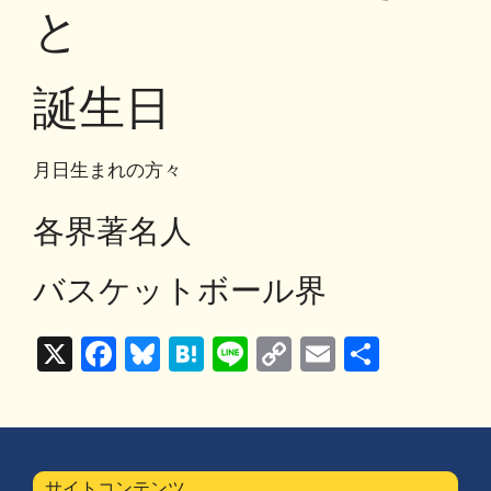
o
y
n
と
o
k
k
誕生日
月日生まれの方々
各界著名人
バスケットボール界
X
F
Bl
H
Li
C
E
共
a
u
at
n
o
m
有
c
e
e
e
p
ai
e
s
n
y
l
サイトコンテンツ