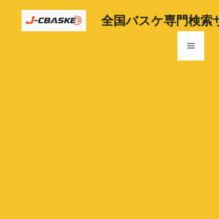
コ
ン
全国バスケ専門検索
テ
ン
メ
ツ
へ
ニ
ス
キ
ッ
ュ
プ
ー