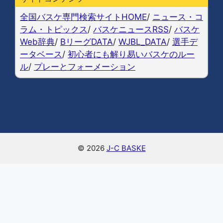
b
k
a
Li
o
y
n
全国バスケ専門検索サイトHOME
/
ニュース・コ
o
k
ラム・トピックス
/
バスケニュースRSS
/
バスケ
Web辞典
/
BリーグDATA
/
WJBL_DATA
/
選手デ
k
ータベース
/
初心者にも解り易いバスケのルー
ル
/
プレーとフォーメーション
© 2026
J-C BASKE