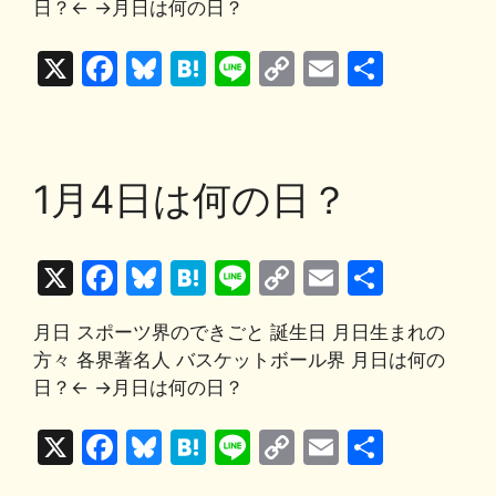
e
s
n
y
l
日？← →月日は何の日？
b
k
a
Li
X
F
Bl
H
Li
C
E
共
o
y
n
a
u
at
n
o
m
有
o
k
c
e
e
e
p
ai
k
e
s
n
y
l
1月4日は何の日？
b
k
a
Li
o
y
n
X
F
Bl
H
Li
C
E
共
o
k
a
u
at
n
o
m
有
k
月日 スポーツ界のできごと 誕生日 月日生まれの
c
e
e
e
p
ai
方々 各界著名人 バスケットボール界 月日は何の
e
s
n
y
l
日？← →月日は何の日？
b
k
a
Li
X
F
Bl
H
Li
C
E
共
o
y
n
a
u
at
n
o
m
有
o
k