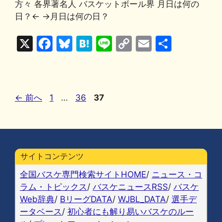
方々 各界著名人 バスケットボール界 月日は何の
e
s
n
y
l
日？← →月日は何の日？
b
k
a
Li
X
F
Bl
H
Li
C
E
共
o
y
n
a
u
at
n
o
m
有
o
k
c
e
e
e
p
ai
k
e
s
n
y
l
ペ
ペ
ペ
←
前へ
1
…
36
37
b
k
a
Li
ー
ー
ー
o
y
n
ジ
ジ
ジ
o
k
k
サイトコンテンツ
全国バスケ専門検索サイトHOME
/
ニュース・コ
ラム・トピックス
/
バスケニュースRSS
/
バスケ
Web辞典
/
BリーグDATA
/
WJBL_DATA
/
選手デ
ータベース
/
初心者にも解り易いバスケのルー