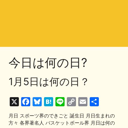
今日は何の日?
1月5日は何の日？
X
F
Bl
H
Li
C
E
共
a
u
at
n
o
m
有
月日 スポーツ界のできごと 誕生日 月日生まれの
c
e
e
e
p
ai
方々 各界著名人 バスケットボール界 月日は何の