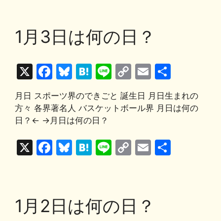
c
e
e
e
p
ai
k
e
s
n
y
l
1月3日は何の日？
b
k
a
Li
o
y
n
X
F
Bl
H
Li
C
E
共
o
k
a
u
at
n
o
m
有
k
月日 スポーツ界のできごと 誕生日 月日生まれの
c
e
e
e
p
ai
方々 各界著名人 バスケットボール界 月日は何の
e
s
n
y
l
日？← →月日は何の日？
b
k
a
Li
X
F
Bl
H
Li
C
E
共
o
y
n
a
u
at
n
o
m
有
o
k
c
e
e
e
p
ai
k
e
s
n
y
l
1月2日は何の日？
b
k
a
Li