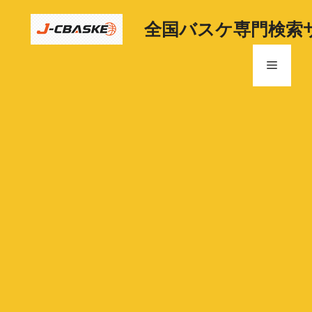
コ
ン
全国バスケ専門検索
テ
ン
メ
ツ
へ
ニ
ス
キ
ッ
ュ
プ
ー