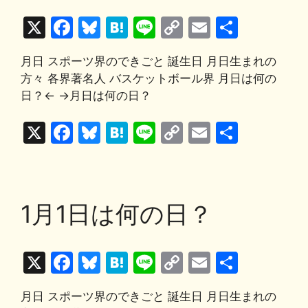
o
y
n
X
F
Bl
H
Li
C
E
共
o
k
a
u
at
n
o
m
有
k
月日 スポーツ界のできごと 誕生日 月日生まれの
c
e
e
e
p
ai
方々 各界著名人 バスケットボール界 月日は何の
e
s
n
y
l
日？← →月日は何の日？
b
k
a
Li
X
F
Bl
H
Li
C
E
共
o
y
n
a
u
at
n
o
m
有
o
k
c
e
e
e
p
ai
k
e
s
n
y
l
1月1日は何の日？
b
k
a
Li
o
y
n
X
F
Bl
H
Li
C
E
共
o
k
a
u
at
n
o
m
有
k
月日 スポーツ界のできごと 誕生日 月日生まれの
c
e
e
e
p
ai