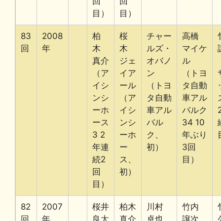
回
回
目）
目）
83
2008
柏
桜
チャー
高橋
回
年
木
木
ルズ・
マイケ
真介
ジェ
オバノ
ル
（ア
イア
ン
（トヨ
イシ
ール
（トヨ
タ自動
ンシ
（ア
タ自動
車アル
ーホ
イシ
車アル
バルク
ース
ンシ
バル
34 10
3 2
ーホ
ク、
年ぶり
年連
ー
初）
3回
続2
ス、
目）
回
初）
目）
82
2007
桜井
柏木
川村
竹内
回
年
良太
真介
卓也
譲次