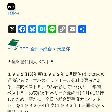
wik
TOP
→
i
X
F
Bl
H
Li
C
E
共
a
u
at
n
o
m
有
c
e
e
e
p
ai
TOP
–
全日本総合
>
天皇杯
e
s
n
y
l
b
k
a
Li
天皇杯歴代個人ベスト５
o
y
n
１９９１(H3)年度(１９９２年１月開催)までは東京
o
k
運動記者クラブバスケットボール分科会選考によ
k
る「年間ベスト５」のみ表彰していたが、「年間
ベスト５」の表彰が日本リーグ最終日(３月)に移行
したため、新たに「全日本総合選手権大会ベスト
５」を１９９２(H4)年度(１９９３年１月開催)から
設けられた。