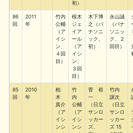
初）
86
2011
竹内
桜木
木下博
永山誠
回
年
公輔
ジェ
之（パ
（パナ
（ア
イア
ナソニ
ソニッ
イシ
ール
ック、
ク、２
ン、
（ア
初）
回目）
４回
イシ
目）
ン、
３回
目）
85
2010
柏
竹
菅 裕
竹内
回
年
木
内
一
譲次
真介
公輔
（日立
（日立
（ア
（ア
サンロ
サンロ
イシ
イシ
ッカー
ッカー
ンシ
ンシ
ズ、
ズ 15