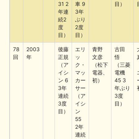
31 2
車 9
目）
年連
3年
続2
ぶり
度
2度
目）
目）
78
2003
後藤
エリ
青野
古田
回
年
正規
ッ
文彦
悟
（ア
ク・
（松下
（三菱
イシ
マッ
電器、
電機
ン 6
カー
初）
45 3
3年
サー
年ぶり
連続
（ア
3度
3度
イシ
目）
目）
ン
55
2年
連続