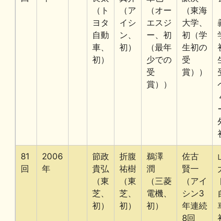
（ト
（ア
（オー
（東海
ヨタ
イシ
エスジ
大学、
自動
ン、
ー、初
初（学
車、
初）
（最年
生初の
初）
少での
受
受
賞））
賞））
81
2006
節政
折腹
鵜澤
佐古
回
年
貴弘
祐樹
潤
賢一
（東
（東
（三菱
（アイ
芝、
芝、
電機、
シン3
初）
初）
初）
年連続
8回