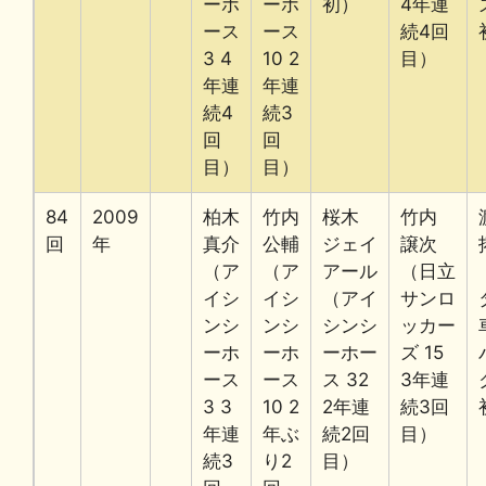
ーホ
ーホ
初）
4年連
ース
ース
続4回
3 4
10 2
目）
年連
年連
続4
続3
回
回
目）
目）
84
2009
柏木
竹内
桜木
竹内
回
年
真介
公輔
ジェイ
譲次
（ア
（ア
アール
（日立
イシ
イシ
（アイ
サンロ
ンシ
ンシ
シンシ
ッカー
ーホ
ーホ
ーホー
ズ 15
ース
ース
ス 32
3年連
3 3
10 2
2年連
続3回
年連
年ぶ
続2回
目）
続3
り2
目）