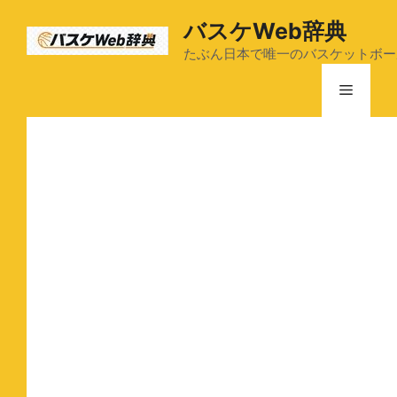
コ
バスケWeb辞典
ン
テ
たぶん日本で唯一のバスケットボー
ン
メ
ツ
へ
ス
ニ
キ
ッ
ュ
プ
ー