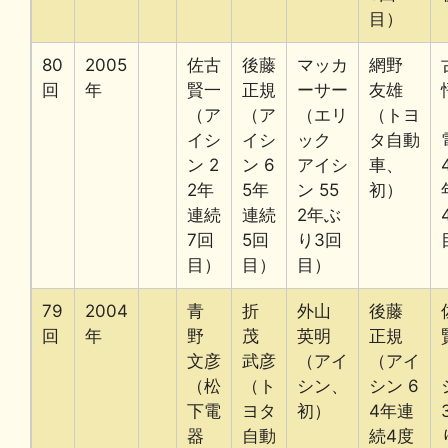
目）
80
2005
佐古
後藤
マッカ
網野
回
年
賢一
正規
ーサー
友雄
（ア
（ア
（エリ
（トヨ
イシ
イシ
ック
タ自動
ン 2
ン 6
アイシ
車、
2年
5年
ン 55
初）
連続
連続
2年ぶ
7回
5回
り3回
目）
目）
目）
79
2004
青
折
外山
後藤
回
年
野
茂
英明
正規
文彦
武彦
（アイ
（アイ
（松
（ト
シン、
シン 6
下電
ヨタ
初）
4年連
器
自動
続4度