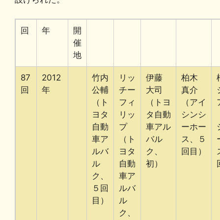
回
年
開
催
地
87
2012
竹内
リッ
伊藤
柏木
回
年
公輔
チー
大司
真介
（ト
フィ
（トヨ
（アイ
ヨタ
リッ
タ自動
シンシ
自動
プ
車アル
ーホー
車ア
（ト
バル
ス、５
ルバ
ヨタ
ク、
回目）
ル
自動
初）
ク、
車ア
５回
ルバ
目）
ル
ク、