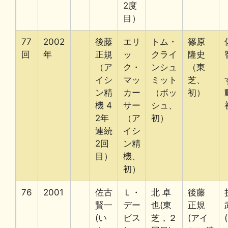
2度
目）
77
2002
後藤
エリ
トム・
篠原
回
年
正規
ッ
クライ
隆史
（ア
ク・
ンシュ
（東
イシ
マッ
ミット
芝、
ン精
カー
（ボッ
初）
機 4
サー
シュ、
2年
（ア
初）
連続
イシ
2回
ン精
目）
機、
初）
76
2001
佐古
Ｌ・
北 卓
後藤
賢一
デー
也(東
正規
(い
ビス
芝，２
(アイ