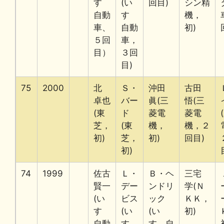
すゞ
(い
回目)
シン精
自動
すゞ
機，
車、
自動
初)
５回
車，
目）
３回
目)
75
2000
北
Ｓ・
沖田
古田
卓也
バー
眞(三
悟(三
(東
ド
菱電
菱電
芝，
(東
機，
機，２
初)
芝，
初)
回目)
初)
74
1999
佐古
Ｌ・
Ｂ・ヘ
三宅
賢一
デー
ンドリ
学(Ｎ
(い
ビス
ック
ＫＫ，
すゞ
(い
(い
初)
自動
すゞ
すゞ自