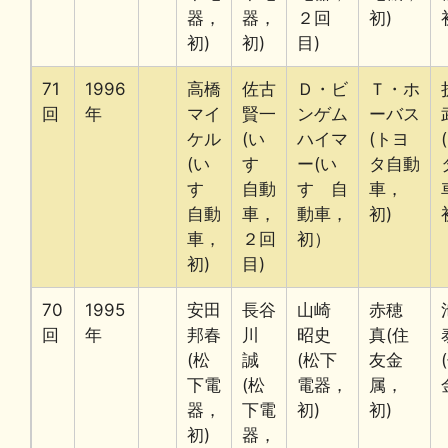
器，
器，
２回
初)
初)
初)
目)
71
1996
高橋
佐古
Ｄ・ビ
Ｔ・ホ
回
年
マイ
賢一
ンゲム
ーバス
ケル
(い
ハイマ
(トヨ
(い
すゞ
ー(い
タ自動
すゞ
自動
すゞ自
車，
自動
車，
動車，
初)
車，
２回
初）
初)
目)
70
1995
安田
長谷
山崎
赤穂
回
年
邦春
川
昭史
真(住
(松
誠
(松下
友金
下電
(松
電器，
属，
器，
下電
初)
初)
初)
器，