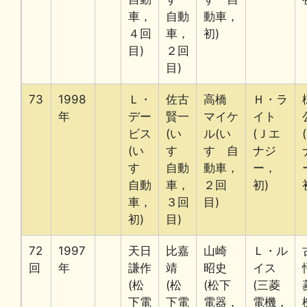
車，
自動
動車，
４回
車，
初)
目)
２回
目)
73
1998
Ｌ・
佐古
高橋
Ｈ・ラ
年
デー
賢一
マイケ
イト
ビス
(い
ル(い
(Ｊエ
(い
すゞ
すゞ自
ナジ
すゞ
自動
動車，
ー，
自動
車，
２回
初)
車，
３回
目)
初)
目)
72
1997
天日
比嘉
山崎
Ｌ・ル
回
年
謙作
靖
昭史
イス
(松
(松
(松下
(三菱
下電
下電
電器，
電機，