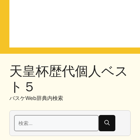
天皇杯歴代個人ベス
ト５
バスケWeb辞典内検索
検
索: