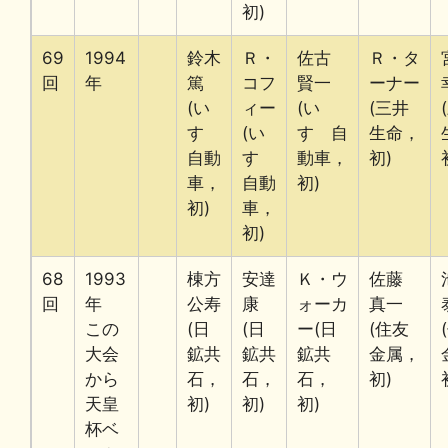
初)
69
1994
鈴木
Ｒ・
佐古
Ｒ・タ
回
年
篤
コフ
賢一
ーナー
(い
ィー
(い
(三井
すゞ
(い
すゞ自
生命，
自動
すゞ
動車，
初)
車，
自動
初)
初)
車，
初)
68
1993
棟方
安達
Ｋ・ウ
佐藤
回
年
公寿
康
ォーカ
真一
この
(日
(日
ー(日
(住友
大会
鉱共
鉱共
鉱共
金属，
から
石，
石，
石，
初)
天皇
初)
初)
初)
杯ベ