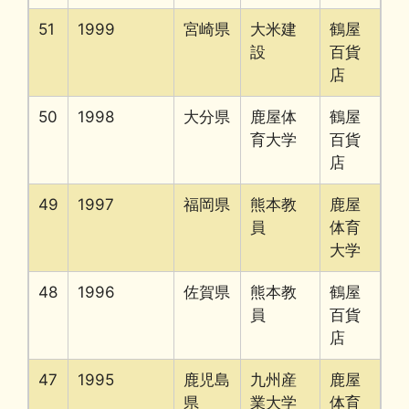
51
1999
宮崎県
大米建
鶴屋
設
百貨
店
50
1998
大分県
鹿屋体
鶴屋
育大学
百貨
店
49
1997
福岡県
熊本教
鹿屋
員
体育
大学
48
1996
佐賀県
熊本教
鶴屋
員
百貨
店
47
1995
鹿児島
九州産
鹿屋
県
業大学
体育