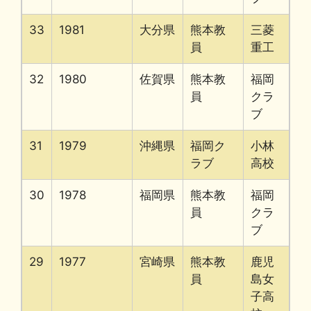
33
1981
大分県
熊本教
三菱
員
重工
32
1980
佐賀県
熊本教
福岡
員
クラ
ブ
31
1979
沖縄県
福岡ク
小林
ラブ
高校
30
1978
福岡県
熊本教
福岡
員
クラ
ブ
29
1977
宮崎県
熊本教
鹿児
員
島女
子高