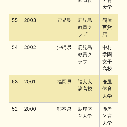
園高校
体育
大学
55
2003
鹿児島
鹿児島
鶴屋
教員ク
百貨
ラブ
店
54
2002
沖縄県
鹿児島
中村
教員ク
学園
ラブ
女子
高校
53
2001
福岡県
福大大
鹿屋
濠高校
体育
大学
52
2000
熊本県
鹿屋体
鹿屋
育大学
体育
大学