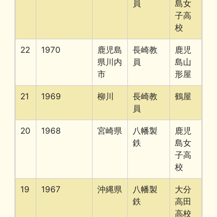
員
島女
子高
校
22
1970
鹿児島
長崎教
鹿児
県川内
員
島山
市
形屋
21
1969
柳川
長崎教
鶴屋
員
20
1968
宮崎県
八幡製
鹿児
鉄
島女
子高
校
19
1967
沖縄県
八幡製
大分
鉄
高田
高校