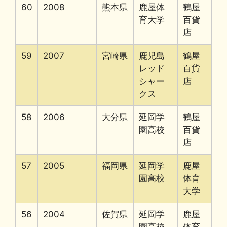
60
2008
熊本県
鹿屋体
鶴屋
育大学
百貨
店
59
2007
宮崎県
鹿児島
鶴屋
レッド
百貨
シャー
店
クス
58
2006
大分県
延岡学
鶴屋
園高校
百貨
店
57
2005
福岡県
延岡学
鹿屋
園高校
体育
大学
56
2004
佐賀県
延岡学
鹿屋