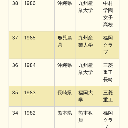
38
1986
沖縄県
九州産
中村
業大学
学園
女子
高校
37
1985
鹿児島
九州産
福岡
県
業大学
クラ
ブ
36
1984
沖縄県
九州産
三菱
業大学
重工
長崎
35
1983
長崎県
福岡大
三菱
学
重工
34
1982
熊本県
熊本教
福岡
員
クラ
ブ