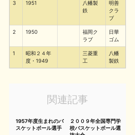
3
1951
八幡製
明善
鉄
クラ
ブ
2
1950
福岡ク
日華
ラブ
ゴム
1
昭和２４年
三菱重
八幡
度・1949
工
製鉄
関連記事
1957年度生まれのバ
２００９年全国専門学
スケットボール選手
校バスケットボール選