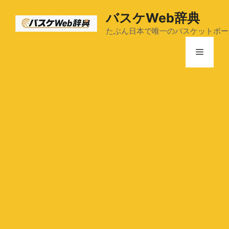
コ
バスケWeb辞典
ン
テ
たぶん日本で唯一のバスケットボー
ン
メ
ツ
へ
ス
ニ
キ
ッ
ュ
プ
ー