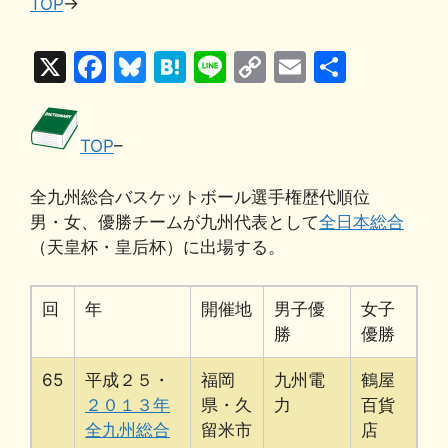
TOP
→
i
X
F
Bl
H
Li
C
E
共
a
u
at
n
o
m
有
c
e
e
e
p
ai
TOP
–
e
s
n
y
l
b
k
a
Li
全九州総合バスケットボール選手権歴代順位
o
y
n
男・女、優勝チームが九州代表として
全日本総合
（天皇杯・皇后杯）に出場する。
o
k
k
回
年
開催地
男子優
女子
勝
優勝
65
平成２５・
福岡
九州電
鶴屋
２０１３年
県・久
力
百貨
全九州総合
留米市
店