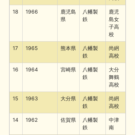
18
1966
鹿児島
八幡製
鹿児
県
鉄
島女
子高
校
17
1965
熊本県
八幡製
尚絅
鉄
高校
16
1964
宮崎県
八幡製
大分
鉄
舞鶴
高校
15
1963
大分県
八幡製
尚絅
鉄
高校
14
1962
佐賀県
八幡製
中津
鉄
南