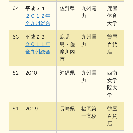
64
平成２４・
佐賀県
九州電
鹿屋
２０１２年
力
体育
全九州総合
大学
63
平成２３・
鹿児
九州電
鶴屋
２０１１年
島・薩
力
百貨
全九州総合
摩川内
店
市
62
2010
沖縄県
九州電
西南
力
女学
院大
学
61
2009
長崎県
福岡第
鶴屋
一高校
百貨
店