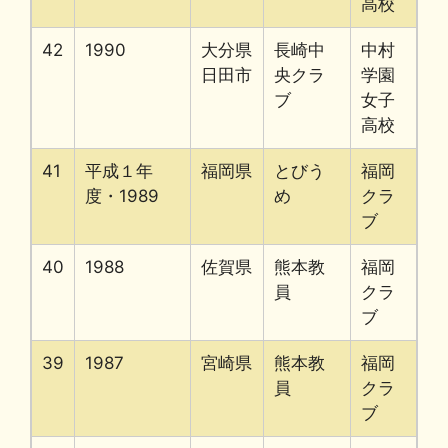
高校
42
1990
大分県
長崎中
中村
日田市
央クラ
学園
ブ
女子
高校
41
平成１年
福岡県
とびう
福岡
度・1989
め
クラ
ブ
40
1988
佐賀県
熊本教
福岡
員
クラ
ブ
39
1987
宮崎県
熊本教
福岡
員
クラ
ブ