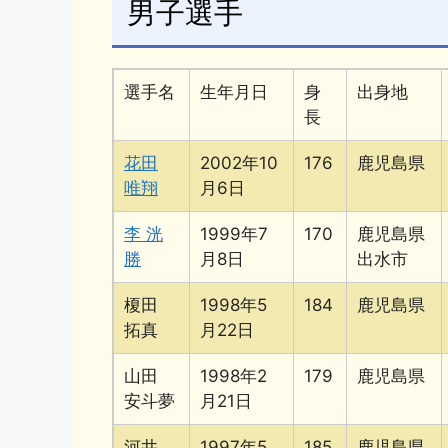
男子選手
o
k
k
選手名
生年月日
身
出身地
長
花田
2002年10
176
鹿児島県
唯翔
月6日
李 洸
1999年7
170
鹿児島県
勝
月8日
出水市
榎田
1998年5
184
鹿児島県
拓真
月22日
山田
1998年2
179
鹿児島県
安斗夢
月21日
河井
1997年5
185
鹿児島県