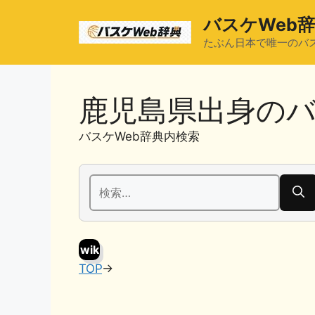
コ
バスケWeb
ン
テ
たぶん日本で唯一のバ
ン
ツ
へ
鹿児島県出身の
ス
キ
バスケWeb辞典内検索
ッ
プ
検
索:
wik
TOP
→
i