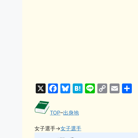
X
F
Bl
H
Li
C
E
a
u
at
n
o
m
c
e
e
e
p
ai
TOP
–
出身地
e
s
n
y
l
b
k
a
Li
女子選手→
女子選手
o
y
n