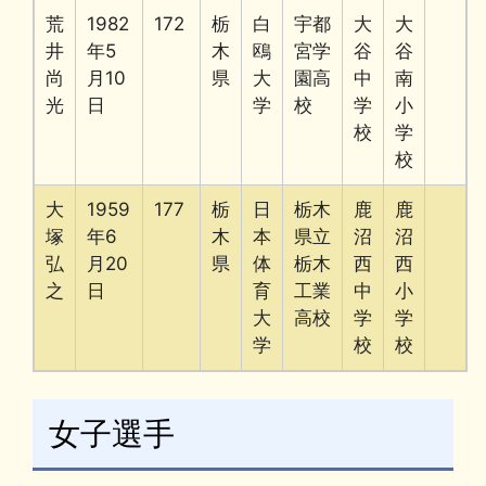
荒
1982
172
栃
白
宇都
大
大
井
年5
木
鴎
宮学
谷
谷
尚
月10
県
大
園高
中
南
光
日
学
校
学
小
校
学
校
大
1959
177
栃
日
栃木
鹿
鹿
塚
年6
木
本
県立
沼
沼
弘
月20
県
体
栃木
西
西
之
日
育
工業
中
小
大
高校
学
学
学
校
校
女子選手