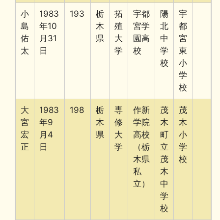
小
1983
193
栃
拓
宇都
陽
宇
島
年10
木
殖
宮学
北
都
佑
月31
県
大
園高
中
宮
太
日
学
校
学
東
校
小
学
校
大
1983
198
栃
専
作新
茂
茂
宮
年9
木
修
学院
木
木
宏
月4
県
大
高校
町
小
正
日
学
（栃
立
学
木県
茂
校
私
木
立）
中
学
校