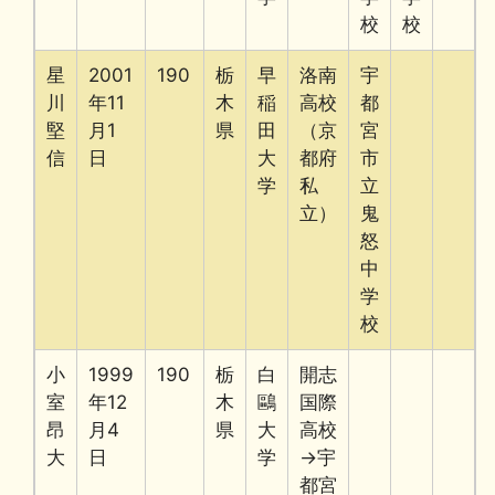
校
校
星
2001
190
栃
早
洛南
宇
川
年11
木
稲
高校
都
堅
月1
県
田
（京
宮
信
日
大
都府
市
学
私
立
立）
鬼
怒
中
学
校
小
1999
190
栃
白
開志
室
年12
木
鷗
国際
昂
月4
県
大
高校
大
日
学
→宇
都宮