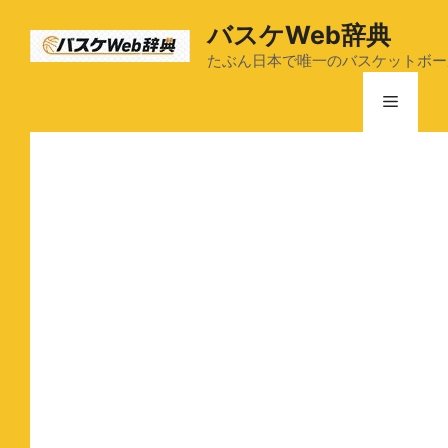
コ
バスケWeb辞典
ン
テ
たぶん日本で唯一のバスケットボー
ン
メ
ツ
へ
ス
ニ
キ
ッ
ュ
プ
ー