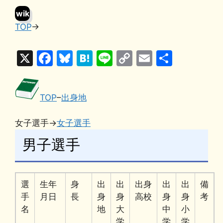
wik
TOP
→
i
X
F
Bl
H
Li
C
E
共
a
u
at
n
o
m
有
c
e
e
e
p
ai
TOP
–
出身地
e
s
n
y
l
b
k
a
Li
女子選手→
女子選手
o
y
n
男子選手
o
k
k
選
生年
身
出
出
出身
出
出
備
手
月日
長
身
身
高校
身
身
考
名
地
大
中
小
学
学
学