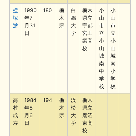
横
1990
180
栃
白
栃木
小
小
塚
年7
木
鴎
県立
山
山
蛍
月31
県
大
宇都
市
市
日
学
宮工
立
立
業高
小
小
校
山
山
城
城
南
南
中
小
学
学
校
校
高
1984
194
栃
浜
栃木
村
年8
木
松
県立
成
月6
県
大
鹿沼
寿
日
学
東高
校