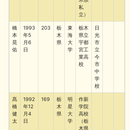
私
立）
橋
1993
203
栃
東
栃木
日
本
年5
木
海
県立
光
晃
月6
県
大
宇都
市
佑
日
学
宮工
立
業高
今
校
市
中
学
校
髙
1992
169
栃
明
作新
橋
年12
木
星
学院
健
月4
県
大
高校
太
日
学
（栃
木県