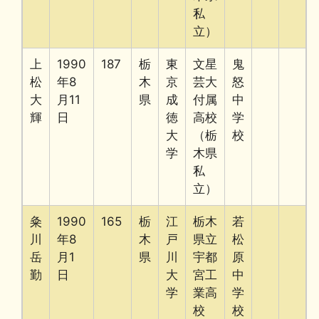
私
立）
上
1990
187
栃
東
文星
鬼
松
年8
木
京
芸大
怒
大
月11
県
成
付属
中
輝
日
徳
高校
学
大
（栃
校
学
木県
私
立）
粂
1990
165
栃
江
栃木
若
川
年8
木
戸
県立
松
岳
月1
県
川
宇都
原
勤
日
大
宮工
中
学
業高
学
校
校