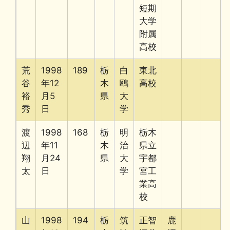
短期
大学
附属
高校
荒
1998
189
栃
白
東北
谷
年12
木
鴎
高校
裕
月5
県
大
秀
日
学
渡
1998
168
栃
明
栃木
辺
年11
木
治
県立
翔
月24
県
大
宇都
太
日
学
宮工
業高
校
山
1998
194
栃
筑
正智
鹿