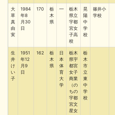
大
1984
170
栃
━
栃木
晃
篠井小
草
年8
木
県立
陽
学校
真
月30
県
宇都
中
由
日
宮女
学
実
子高
校
校
生
1951
162
栃
日
栃木
栃
井
年12
木
本
県宇
木
け
月9
県
体
都宮
市
い
日
育
女子
立
子
大
商業
東
学
（の
中
ちの
学
宇都
校
宮文
星女