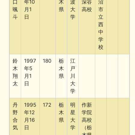
口
年10
木
波
深谷
沼
颯
月1
県
大
高校
市
斗
日
学
立
西
中
学
校
鈴
1997
180
栃
江
木
年5
木
戸
翔
月1
県
川
太
日
大
学
丹
1995
172
栃
明
作新
野
年12
木
星
学院
合
月16
県
大
高校
気
日
学
（栃
木県