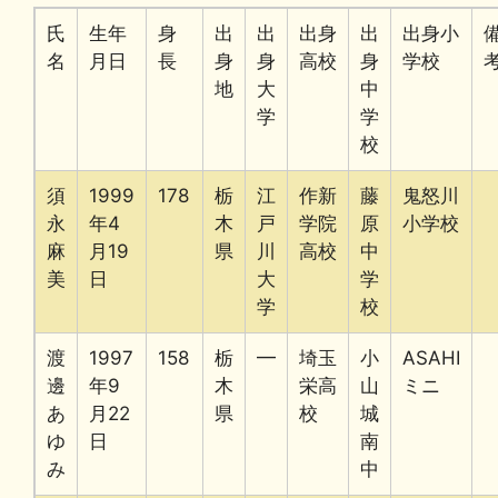
氏
生年
身
出
出
出身
出
出身小
名
月日
長
身
身
高校
身
学校
地
大
中
学
学
校
須
1999
178
栃
江
作新
藤
鬼怒川
永
年4
木
戸
学院
原
小学校
麻
月19
県
川
高校
中
美
日
大
学
学
校
渡
1997
158
栃
━
埼玉
小
ASAHI
邊
年9
木
栄高
山
ミニ
あ
月22
県
校
城
ゆ
日
南
み
中