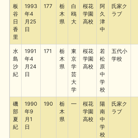
板
1993
177
栃
白
桜花
阿
氏家ク
谷
年4
木
鴎
学園
久
ラブ
日
月25
県
大
高校
津
香
日
中
里
水
1991
171
栃
東
桜花
若
五代小
島
年4
木
京
学園
松
学校
沙
月24
県
学
高校
原
紀
日
芸
中
大
学
学
校
磯
1990
190
栃
━
桜花
陽
氏家ク
部
年9
木
学園
南
ラブ
夏
月1
県
高校
中
紀
日
学
校