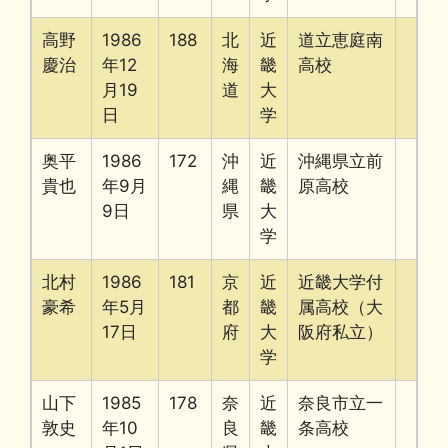
高野
1986
188
北
近
道立恵庭南
慶治
年12
海
畿
高校
月19
道
大
日
学
奥平
1986
172
沖
近
沖縄県立前
貴也
年9月
縄
畿
原高校
9日
県
大
学
北村
1986
181
京
近
近畿大学付
豪希
年5月
都
畿
属高校（大
17日
府
大
阪府私立）
学
山下
1985
178
奈
近
奈良市立一
敦史
年10
良
畿
条高校