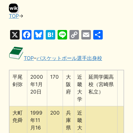
wik
TOP
→
i
X
F
Bl
H
Li
C
E
共
a
u
at
n
o
m
有
c
e
e
e
p
ai
TOP
–
バスケットボール選手出身校
e
s
n
y
l
b
k
a
Li
平尾
2000
170
大
近
延岡学園高
o
y
n
剣弥
年1月
阪
畿
校（宮崎県
o
k
20日
府
大
私立）
k
学
大町
1999
200
兵
近
尭舜
年11
庫
畿
月16
県
大