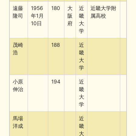
遠藤
1956
180
大
近
近畿大学附
隆司
年1月
阪
畿
属高校
10日
府
大
学
茂崎
188
近
浩
畿
大
学
小原
194
近
伸治
畿
大
学
馬場
近
洋成
畿
大