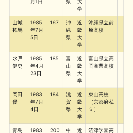
月1日
県
大
学
山城
1985
167
沖
近
沖縄県立前
拓馬
年7月
縄
畿
原高校
5日
県
大
学
水戸
1985
185
富
近
富山県立高
健史
年4月
山
畿
岡商業高校
23日
県
大
学
岡田
1983
184
滋
近
東山高校
優
年7月
賀
畿
（京都府私
4日
県
大
立）
学
青島
1983
200
中
近
沼津学園高