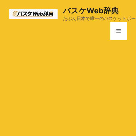
コ
バスケWeb辞典
ン
テ
たぶん日本で唯一のバスケットボー
ン
メ
ツ
へ
ス
ニ
キ
ッ
ュ
プ
ー