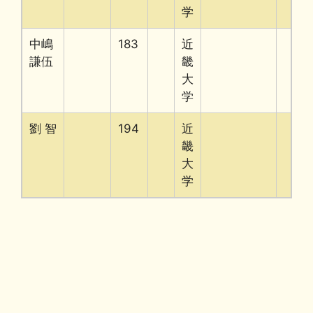
学
中嶋
183
近
謙伍
畿
大
学
劉 智
194
近
畿
大
学