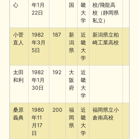
心
年1月
国
畿
校/飛龍高
22日
大
校（静岡県
学
私立）
小菅
1982
187
新
近
新潟県立柏
直人
年3月
潟
畿
崎工業高校
5日
県
大
学
太田
1982
192
大
近
和利
年1月
阪
畿
30日
府
大
学
桑原
1980
200
福
近
福岡県立小
義典
年11
岡
畿
倉南高校
月17
県
大
日
学