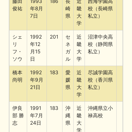
藤田
1993
186
長
近
西海学園高
俊祐
年8月
崎
畿
校（長崎県
7日
県
大
私立）
学
シェ
1992
201
セ
近
沼津中央高
リ
年12
ネ
畿
校（静岡県
フ・
月15
ガ
大
私立）
ソウ
日
ル
学
橋本
1992
183
愛
近
尽誠学園高
尚明
年9月
媛
畿
校（香川県
21日
県
大
私立）
学
伊良
1991
183
沖
近
沖縄県立小
部 勝
年7月
縄
畿
禄高校
志
24日
県
大
学