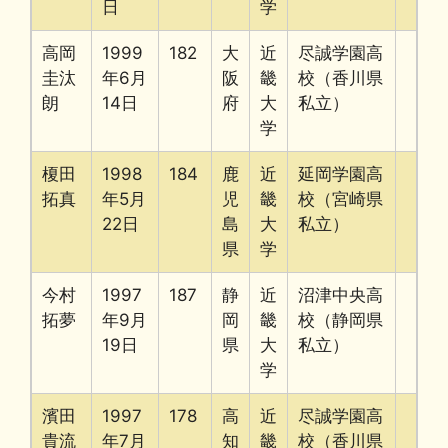
日
学
高岡
1999
182
大
近
尽誠学園高
圭汰
年6月
阪
畿
校（香川県
朗
14日
府
大
私立）
学
榎田
1998
184
鹿
近
延岡学園高
拓真
年5月
児
畿
校（宮崎県
22日
島
大
私立）
県
学
今村
1997
187
静
近
沼津中央高
拓夢
年9月
岡
畿
校（静岡県
19日
県
大
私立）
学
濱田
1997
178
高
近
尽誠学園高
貴流
年7月
知
畿
校（香川県