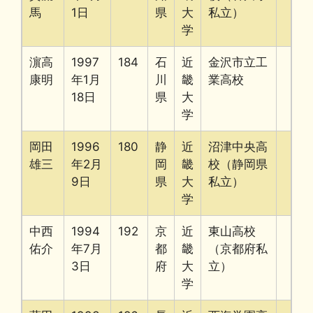
馬
1日
県
大
私立）
学
濵高
1997
184
石
近
金沢市立工
康明
年1月
川
畿
業高校
18日
県
大
学
岡田
1996
180
静
近
沼津中央高
雄三
年2月
岡
畿
校（静岡県
9日
県
大
私立）
学
中西
1994
192
京
近
東山高校
佑介
年7月
都
畿
（京都府私
3日
府
大
立）
学