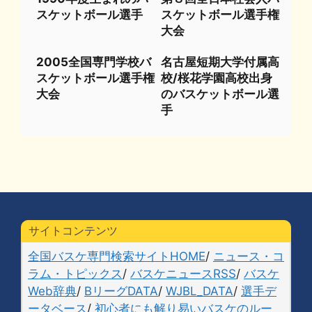
スケットボール選手
スケットボール選手権
大会
2005全国専門学校バ
名古屋短期大学付属高
スケットボール選手権
校/桜花学園高校出身
大会
のバスケットボール選
手
サイトコンテンツ
全国バスケ専門検索サイトHOME
/
ニュース・コ
ラム・トピックス
/
バスケニュースRSS
/
バスケ
Web辞典
/
BリーグDATA
/
WJBL_DATA
/
選手デ
ータベース
/
初心者にも解り易いバスケのルー