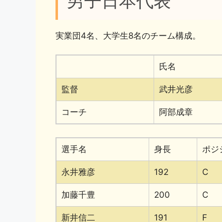
男子日本代表
実業団4名、大学生8名のチーム構成。
氏名
監督
武井光彦
コーチ
阿部成章
選手名
身長
ポジ
永井雅彦
192
C
加藤千豊
200
C
新井信二
191
F