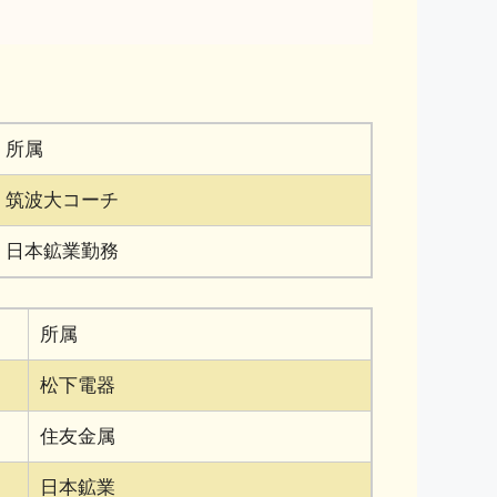
所属
筑波大コーチ
日本鉱業勤務
所属
松下電器
住友金属
日本鉱業