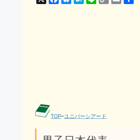
a
u
at
n
o
m
c
e
e
e
p
ai
e
s
n
y
l
b
k
a
Li
o
y
n
o
k
k
TOP
–
ユニバーシアード