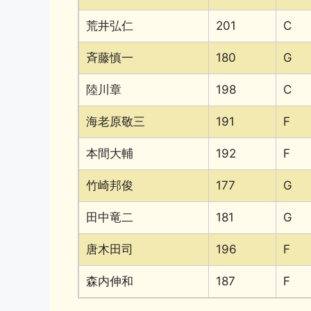
荒井弘仁
201
C
斉藤慎一
180
G
陸川章
198
C
海老原敬三
191
F
本間大輔
192
F
竹崎邦俊
177
G
田中竜二
181
G
唐木田司
196
F
森内伸和
187
F