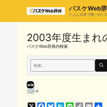
コ
バスケWeb
ン
テ
たぶん日本で唯一のバ
ン
ツ
へ
2003年度生ま
ス
キ
バスケWeb辞典内検索
ッ
プ
検
索:
wik
TOP
→
i
X
F
Bl
H
Li
C
E