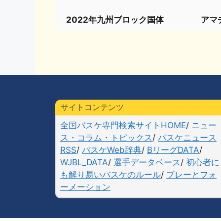
2022年九州ブロック国体
アマ
サイトコンテンツ
全国バスケ専門検索サイトHOME
/
ニュー
ス・コラム・トピックス
/
バスケニュース
RSS
/
バスケWeb辞典
/
BリーグDATA
/
WJBL_DATA
/
選手データベース
/
初心者に
も解り易いバスケのルール
/
プレーとフォ
ーメーション