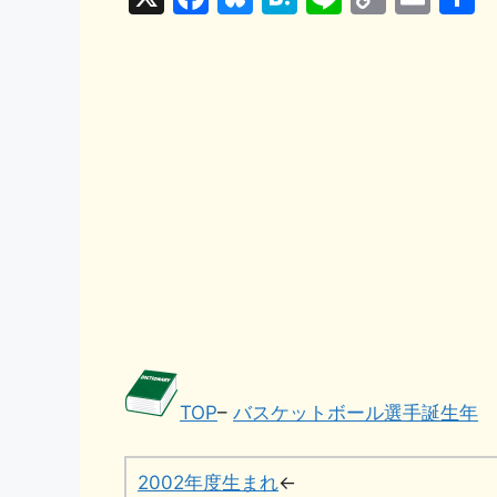
a
u
at
n
o
m
c
e
e
e
p
ai
e
s
n
y
l
b
k
a
Li
o
y
n
o
k
k
TOP
–
バスケットボール選手誕生年
2002年度生まれ
←