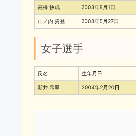
高橋 快成
2003年8月1日
山ノ内 勇登
2003年5月27日
女子選手
氏名
生年月日
新井 希寧
2004年2月20日