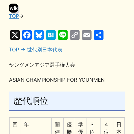
wik
TOP
→
i
X
F
Bl
H
Li
C
E
共
a
u
at
n
o
m
有
TOP →
世代別日本代表
c
e
e
e
p
ai
e
s
n
y
l
ヤングメンアジア選手権大会
b
k
a
Li
ASIAN CHAMPIONSHIP FOR YOUNMEN
o
y
n
o
k
歴代順位
k
回
年
開
優
準
３
４
日
催
勝
優
位
位
本