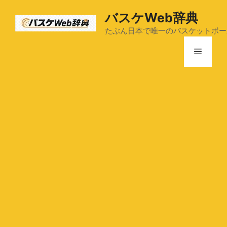
コ
バスケWeb辞典
ン
テ
たぶん日本で唯一のバスケットボー
ン
メ
ツ
へ
ス
ニ
キ
ッ
ュ
プ
ー