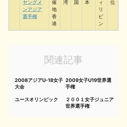
ヤングメ
催
湾
国
本
ィ
位
ンアジア
地
リ
選手権
香
ピ
港
ン
関連記事
2008アジアU-18女子
2009女子U19世界選
大会
手権
ユースオリンピック
２００１女子ジュニア
世界選手権