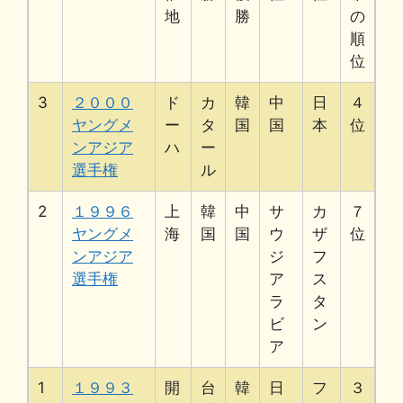
地
勝
の
順
位
3
２０００
ド
カ
韓
中
日
４
ヤングメ
ー
タ
国
国
本
位
ンアジア
ハ
ー
選手権
ル
2
１９９６
上
韓
中
サ
カ
７
ヤングメ
海
国
国
ウ
ザ
位
ンアジア
ジ
フ
選手権
ア
ス
ラ
タ
ビ
ン
ア
1
１９９３
開
台
韓
日
フ
３