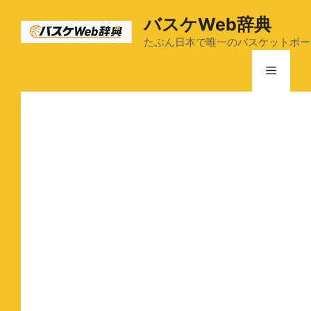
コ
バスケWeb辞典
ン
テ
たぶん日本で唯一のバスケットボー
ン
メ
ツ
へ
ス
ニ
キ
ッ
ュ
プ
ー