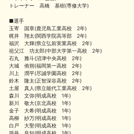
トレーナー 高橋 基樹(専修大学)
■選手
玉寄 国章(鹿児島工業高校 2年)
梶井 翔太(関西学院高等部 2年)
福沢 大輝(県立弘前実業高校 2年)
祖父江 功太郎(中部大学第一高校 2年)
石丸 雅斗(沼津中央高校 2年)
大城 侑朔(福岡第一高校 2年)
川上 潤平(尽誠学園高校 2年)
鈴木 隆太(正智深谷高校 2年)
土屋 真人(県立能代工業高校 2年)
森川 文弥(明成高校 1年)
新川 敬大(京北高校 1年)
金子 大希(明成高校 1年)
高柳 紗万(明成高校 1年)
白戸 大聖(明成高校 1年)
築井 良知(明成高校 1年)