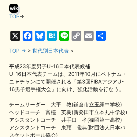
wik
TOP
→
i
X
F
Bl
H
Li
C
E
共
a
u
at
n
o
m
有
TOP →
>
世代別日本代表
>
c
e
e
e
p
ai
e
s
n
y
l
平成23年度男子U-16日本代表候補
b
k
a
Li
U-16日本代表チームは、2011年10月にベトナム・
ニャチャンにて開催される「第3回FIBAアジアU-
o
y
n
16男子選手権大会」に向け、強化活動を行なう。
o
k
k
チームリーダー 大平 敦(鎌倉市立玉縄中学校)
ヘッドコーチ 富樫 英樹(新発田市立本丸中学校)
アシスタントコーチ 井手口 孝(福岡第一高校)
アシスタントコーチ 東頭 俊典(財団法人日本バ
スケットボール協会)