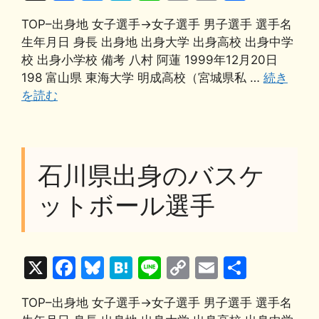
a
u
at
n
o
m
有
TOP–出身地 女子選手→女子選手 男子選手 選手名
c
e
e
e
p
ai
生年月日 身長 出身地 出身大学 出身高校 出身中学
e
s
n
y
l
校 出身小学校 備考 八村 阿蓮 1999年12月20日
b
k
a
Li
198 富山県 東海大学 明成高校（宮城県私 …
続き
を読む
o
y
n
o
k
k
石川県出身のバスケ
ットボール選手
X
F
Bl
H
Li
C
E
共
a
u
at
n
o
m
有
TOP–出身地 女子選手→女子選手 男子選手 選手名
c
e
e
e
p
ai