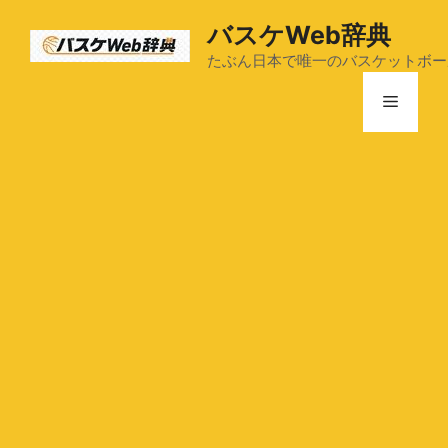
コ
バスケWeb辞典
ン
テ
たぶん日本で唯一のバスケットボー
ン
メ
ツ
へ
ス
ニ
キ
ッ
ュ
プ
ー