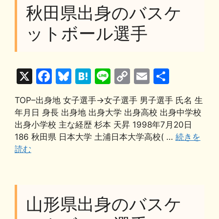
k
秋田県出身のバスケ
ットボール選手
X
F
Bl
H
Li
C
E
共
a
u
at
n
o
m
有
TOP–出身地 女子選手→女子選手 男子選手 氏名 生
c
e
e
e
p
ai
年月日 身長 出身地 出身大学 出身高校 出身中学校
e
s
n
y
l
出身小学校 主な経歴 杉本 天昇 1998年7月20日
b
k
a
Li
186 秋田県 日本大学 土浦日本大学高校( …
続きを
読む
o
y
n
o
k
k
山形県出身のバスケ