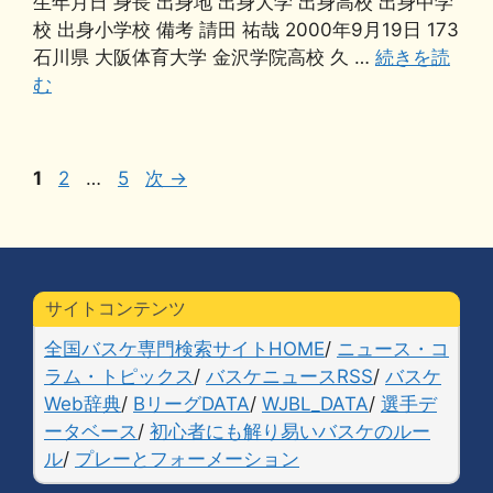
生年月日 身長 出身地 出身大学 出身高校 出身中学
e
s
n
y
l
校 出身小学校 備考 請田 祐哉 2000年9月19日 173
b
k
a
Li
石川県 大阪体育大学 金沢学院高校 久 …
続きを読
む
o
y
n
o
k
k
ペ
ペ
ペ
1
2
…
5
次
→
ー
ー
ー
ジ
ジ
ジ
サイトコンテンツ
全国バスケ専門検索サイトHOME
/
ニュース・コ
ラム・トピックス
/
バスケニュースRSS
/
バスケ
Web辞典
/
BリーグDATA
/
WJBL_DATA
/
選手デ
ータベース
/
初心者にも解り易いバスケのルー
ル
/
プレーとフォーメーション