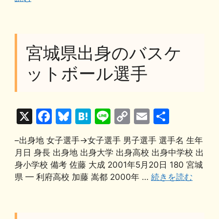
o
y
n
o
k
k
宮城県出身のバスケ
ットボール選手
X
F
Bl
H
Li
C
E
共
a
u
at
n
o
m
有
–出身地 女子選手→女子選手 男子選手 選手名 生年
c
e
e
e
p
ai
月日 身長 出身地 出身大学 出身高校 出身中学校 出
e
s
n
y
l
身小学校 備考 佐藤 大成 2001年5月20日 180 宮城
b
k
a
Li
県 ━ 利府高校 加藤 嵩都 2000年 …
続きを読む
o
y
n
o
k