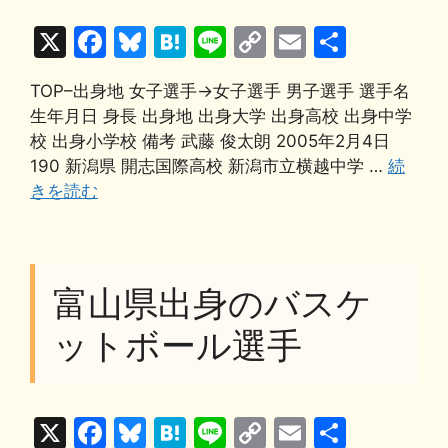
X
F
Bl
H
Li
C
E
共
a
u
at
n
o
m
有
TOP–出身地 女子選手→女子選手 男子選手 選手名
c
e
e
e
p
ai
生年月日 身長 出身地 出身大学 出身高校 出身中学
e
s
n
y
l
校 出身小学校 備考 武藤 俊太朗 2005年2月4日
b
k
a
Li
190 新潟県 開志国際高校 新潟市立横越中学 …
続
きを読む
o
y
n
o
k
k
富山県出身のバスケ
ットボール選手
X
F
Bl
H
Li
C
E
共