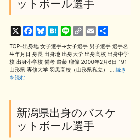
ットボール選手
X
F
Bl
H
Li
C
E
共
a
u
at
n
o
m
有
TOP–出身地 女子選手→女子選手 男子選手 選手名
c
e
e
e
p
ai
生年月日 身長 出身地 出身大学 出身高校 出身中学
e
s
n
y
l
校 出身小学校 備考 齋藤 瑠偉 2000年2月6日 191
b
k
a
Li
山形県 専修大学 羽黒高校（山形県私立） …
続き
を読む
o
y
n
o
k
k
新潟県出身のバスケ
ットボール選手