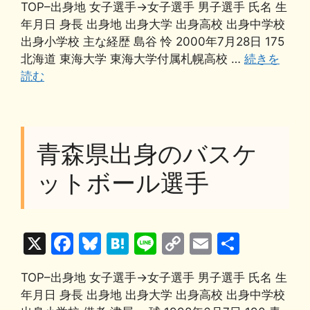
TOP–出身地 女子選手→女子選手 男子選手 氏名 生
c
e
e
e
p
ai
年月日 身長 出身地 出身大学 出身高校 出身中学校
e
s
n
y
l
出身小学校 主な経歴 島谷 怜 2000年7月28日 175
b
k
a
Li
北海道 東海大学 東海大学付属札幌高校 …
続きを
読む
o
y
n
o
k
k
青森県出身のバスケ
ットボール選手
X
F
Bl
H
Li
C
E
共
a
u
at
n
o
m
有
TOP–出身地 女子選手→女子選手 男子選手 氏名 生
c
e
e
e
p
ai
年月日 身長 出身地 出身大学 出身高校 出身中学校
e
s
n
y
l