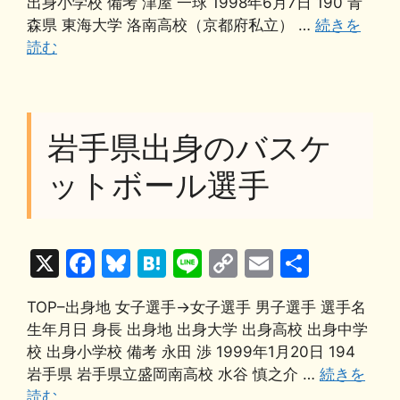
出身小学校 備考 津屋 一球 1998年6月7日 190 青
b
k
a
Li
森県 東海大学 洛南高校（京都府私立） …
続きを
読む
o
y
n
o
k
k
岩手県出身のバスケ
ットボール選手
X
F
Bl
H
Li
C
E
共
a
u
at
n
o
m
有
TOP–出身地 女子選手→女子選手 男子選手 選手名
c
e
e
e
p
ai
生年月日 身長 出身地 出身大学 出身高校 出身中学
e
s
n
y
l
校 出身小学校 備考 永田 渉 1999年1月20日 194
b
k
a
Li
岩手県 岩手県立盛岡南高校 水谷 慎之介 …
続きを
読む