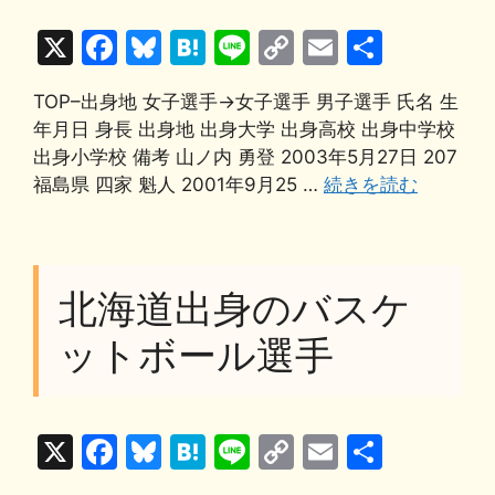
X
F
Bl
H
Li
C
E
共
a
u
at
n
o
m
有
TOP–出身地 女子選手→女子選手 男子選手 氏名 生
c
e
e
e
p
ai
年月日 身長 出身地 出身大学 出身高校 出身中学校
e
s
n
y
l
出身小学校 備考 山ノ内 勇登 2003年5月27日 207
b
k
a
Li
福島県 四家 魁人 2001年9月25 …
続きを読む
o
y
n
o
k
k
北海道出身のバスケ
ットボール選手
X
F
Bl
H
Li
C
E
共
a
u
at
n
o
m
有