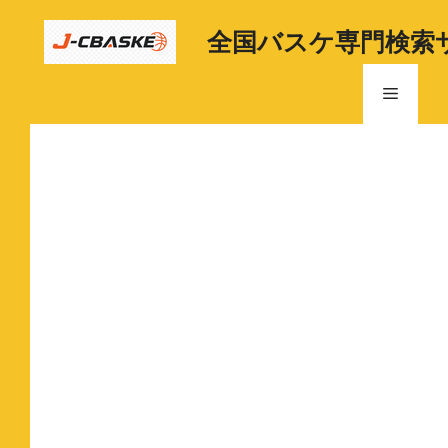
コ
ン
全国バスケ専門検索
テ
ン
メ
ツ
へ
ニ
ス
キ
ッ
ュ
プ
ー