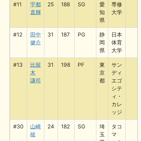
#11
宇都
25
188
SG
愛
専修
直輝
知
大学
県
#12
田中
31
187
PG
静
日本
健介
岡
体育
県
大学
#13
比留
31
198
PF
東
サン
木
京
ディ
謙司
都
エゴ
シテ
ィ・
カレ
ッジ
#30
山崎
24
182
SG
埼
タコ
稜
玉
マ