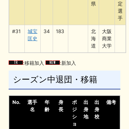
県
定
選
手
#31
城宝
34
183
北
大阪
匡史
海
商業
道
大学
:移籍加入
:新加入
シーズン中退団・移籍
No.
選手
年
身
ポ
出
出
備考
名
齢
長
ジ
身
身
シ
地
校
ョ