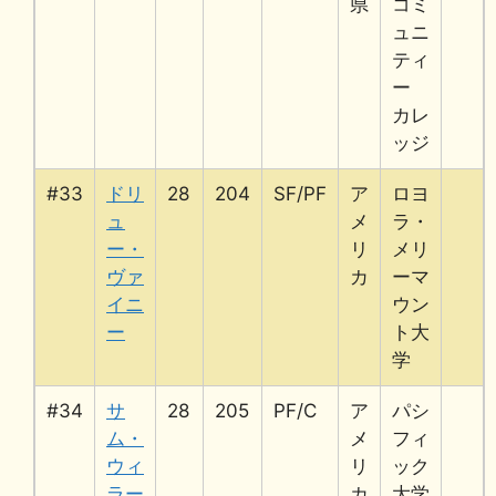
県
コミ
ュニ
ティ
ー
カレ
ッジ
#33
ドリ
28
204
SF/PF
ア
ロヨ
ュ
メ
ラ・
ー・
リ
メリ
ヴァ
カ
ーマ
イニ
ウン
ー
ト大
学
#34
サ
28
205
PF/C
ア
パシ
ム・
メ
フィ
ウィ
リ
ック
ラー
カ
大学