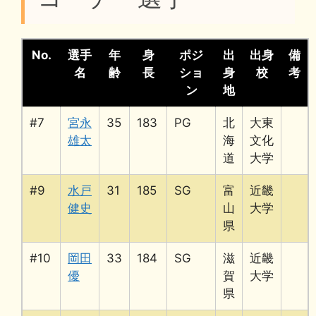
No.
選手
年
身
ポジ
出
出身
備
名
齢
長
ショ
身
校
考
ン
地
#7
宮永
35
183
PG
北
大東
雄太
海
文化
道
大学
#9
水戸
31
185
SG
富
近畿
健史
山
大学
県
#10
岡田
33
184
SG
滋
近畿
優
賀
大学
県