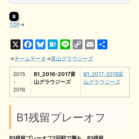
B
TOP
→
X
F
Bl
H
Li
C
E
共
a
u
at
n
o
m
有
→
チームデータ
→
富山グラウジーズ
c
e
e
e
p
ai
e
s
n
y
l
2015
B1_2016-2017富
B1_2017-2018富
b
k
a
Li
-
山グラウジーズ
山グラウジーズ
2016
o
y
n
o
k
k
B1残留プレーオフ
B1残留プレーオフ2回戦で勝ち、B1残留