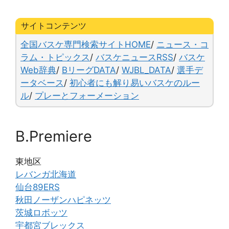
e
s
n
y
l
b
k
a
Li
サイトコンテンツ
o
y
n
全国バスケ専門検索サイトHOME
/
ニュース・コ
o
k
ラム・トピックス
/
バスケニュースRSS
/
バスケ
Web辞典
/
BリーグDATA
/
WJBL_DATA
/
選手デ
k
ータベース
/
初心者にも解り易いバスケのルー
ル
/
プレーとフォーメーション
B.Premiere
東地区
レバンガ北海道
仙台89ERS
秋田ノーザンハピネッツ
茨城ロボッツ
宇都宮ブレックス