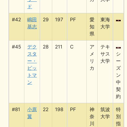
ド
#42
嶋田
29
197
PF
愛
東海
基志
知
大学
県
#45
デク
28
211
C
ア
テキ
スタ
メ
サス
シ
ー・
リ
大学
ー
ピッ
カ
ズ
トマ
ン
ン
中
契
約
#81
小原
22
198
PF
神
筑波
特
翼
奈
大学
別
川
指