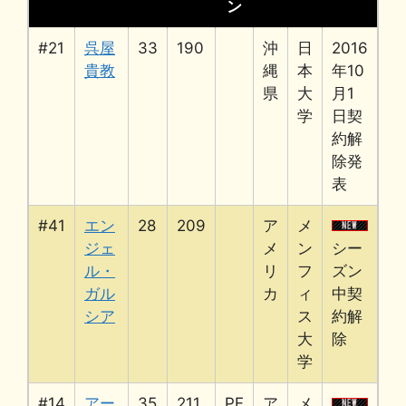
ン
#21
呉屋
33
190
沖
日
2016
貴教
縄
本
年10
県
大
月1
学
日契
約解
除発
表
#41
エン
28
209
ア
メ
ジェ
メ
ン
シー
ル・
リ
フ
ズン
ガル
カ
ィ
中契
シア
ス
約解
大
除
学
#14
アー
35
211
PF
ア
メ