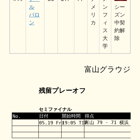
ル
メ
ン
シー
バロ
リ
フ
ズン
ン
カ
ィ
中契
ス
約解
大
除
学