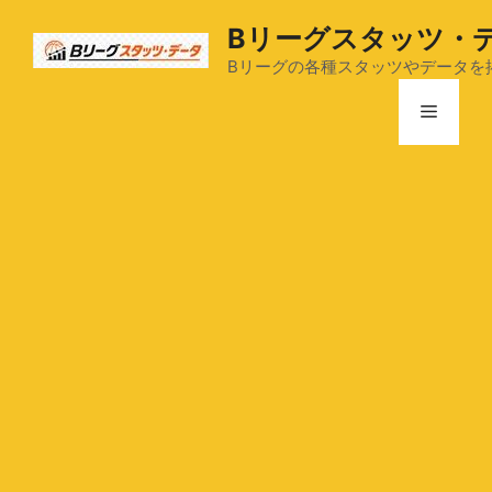
コ
Bリーグスタッツ・
ン
テ
Bリーグの各種スタッツやデータを
ン
メ
ツ
へ
ス
ニ
キ
ッ
ュ
プ
ー