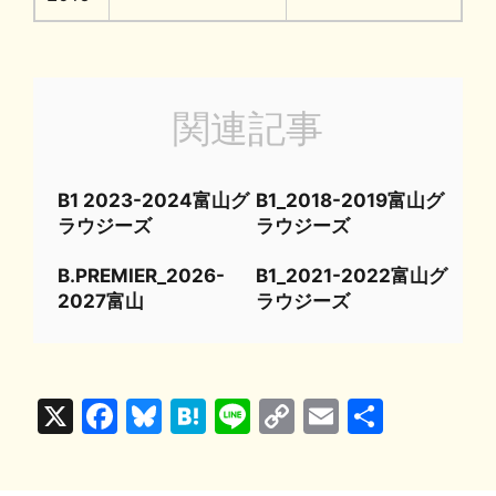
関連記事
B1 2023-2024富山グ
B1_2018-2019富山グ
ラウジーズ
ラウジーズ
B.PREMIER_2026-
B1_2021-2022富山グ
2027富山
ラウジーズ
X
F
Bl
H
Li
C
E
共
a
u
at
n
o
m
有
c
e
e
e
p
ai