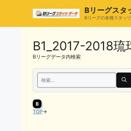
コ
Bリーグスタ
ン
テ
Bリーグの各種スタッ
ン
ツ
へ
B1_2017-20
ス
キ
Bリーグデータ内検索
ッ
プ
検
索:
B
TOP
→