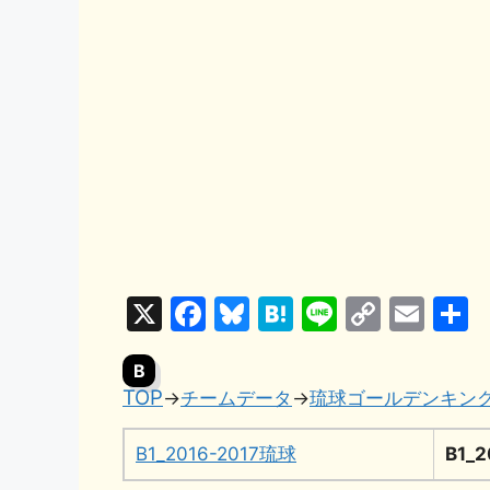
X
F
Bl
H
Li
C
E
a
u
at
n
o
m
B
c
e
e
e
p
ai
TOP
→
チームデータ
→
琉球ゴールデンキン
e
s
n
y
l
b
k
a
Li
B1_2016-2017琉球
B1_
o
y
n