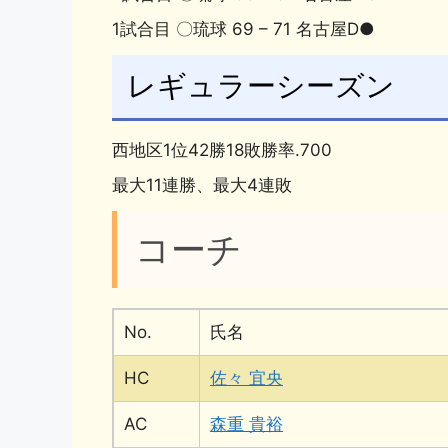
1試合目 〇琉球 69 – 71 名古屋D●
レギュラーシーズン
西地区1位42勝18敗勝率.700
最大11連勝、最大4連敗
コーチ
No.
氏名
HC
佐々 宜央
AC
森重 貴裕