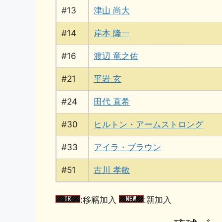
#13
津山 尚大
#14
岸本 隆一
#16
渡辺 竜之佑
#21
平岩 玄
#24
田代 直希
#30
ヒルトン・アームストロング
#33
アイラ・ブラウン
#51
古川 孝敏
:移籍加入
:新加入