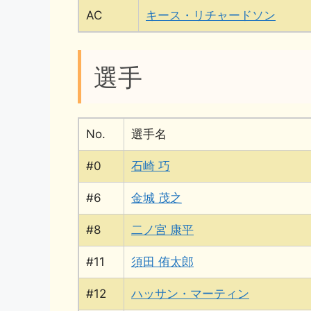
AC
キース・リチャードソン
選手
No.
選手名
#0
石崎 巧
#6
金城 茂之
#8
二ノ宮 康平
#11
須田 侑太郎
#12
ハッサン・マーティン