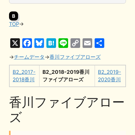
B
TOP
→
X
F
Bl
H
Li
C
E
共
a
u
at
n
o
m
有
→
チームデータ
→
香川ファイブアローズ
c
e
e
e
p
ai
e
s
n
y
l
B2_2017-
B2_2018-2019香川
B2_2019-
b
k
a
Li
2018香川
ファイブアローズ
2020香川
o
y
n
香川ファイブアロー
o
k
k
ズ