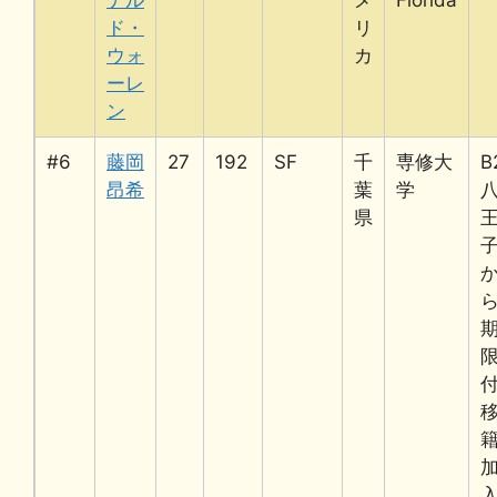
ド・
リ
ウォ
カ
ーレ
ン
#6
藤岡
27
192
SF
千
専修大
B
昂希
葉
学
県