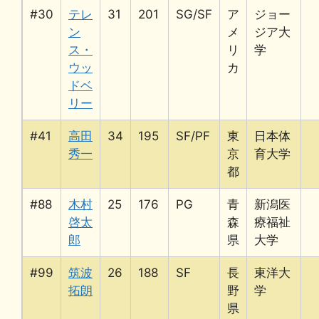
#30
テレ
31
201
SG/SF
ア
ジョー
ン
メ
ジア大
ス・
リ
学
ウッ
カ
ドベ
リー
#41
高田
34
195
SF/PF
東
日本体
秀一
京
育大学
都
#88
木村
25
176
PG
青
新潟医
啓太
森
療福祉
郎
県
大学
#99
筑波
26
188
SF
長
東洋大
拓朗
野
学
県