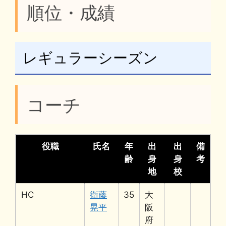
順位・成績
レギュラーシーズン
コーチ
役職
氏名
年
出
出
備
齢
身
身
考
地
校
HC
衛藤
35
大
晃平
阪
府