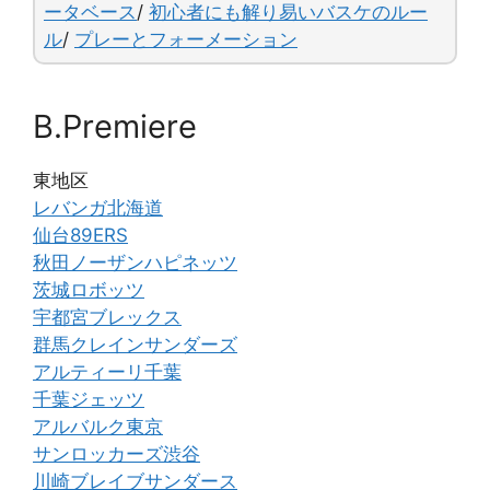
k
ータベース
/
初心者にも解り易いバスケのルー
ル
/
プレーとフォーメーション
B.Premiere
東地区
レバンガ北海道
仙台89ERS
秋田ノーザンハピネッツ
茨城ロボッツ
宇都宮ブレックス
群馬クレインサンダーズ
アルティーリ千葉
千葉ジェッツ
アルバルク東京
サンロッカーズ渋谷
川崎ブレイブサンダース