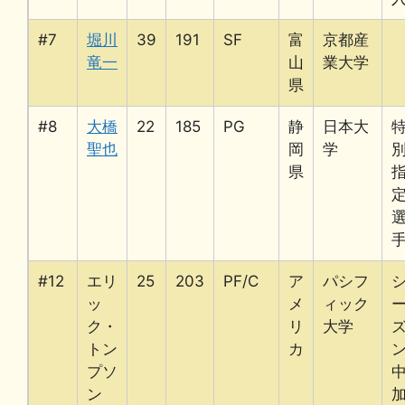
#7
堀川
39
191
SF
富
京都産
竜一
山
業大学
県
#8
大橋
22
185
PG
静
日本大
聖也
岡
学
県
#12
エリ
25
203
PF/C
ア
パシフ
ッ
メ
ィック
ク・
リ
大学
トン
カ
プソ
ン