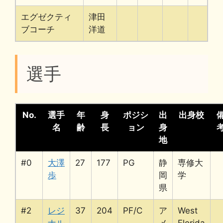
エグゼクティ
津田
ブコーチ
洋道
選手
No.
選手
年
身
ポジシ
出
出身校
名
齢
長
ョン
身
地
#0
大澤
27
177
PG
静
専修大
歩
岡
学
県
#2
レジ
37
204
PF/C
ア
West
ナル
メ
Florida