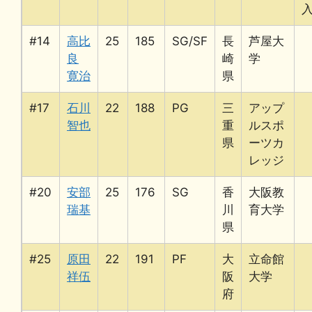
#14
高比
25
185
SG/SF
長
芦屋大
良
崎
学
寛治
県
#17
石川
22
188
PG
三
アップ
智也
重
ルスポ
県
ーツカ
レッジ
#20
安部
25
176
SG
香
大阪教
瑞基
川
育大学
県
#25
原田
22
191
PF
大
立命館
祥伍
阪
大学
府