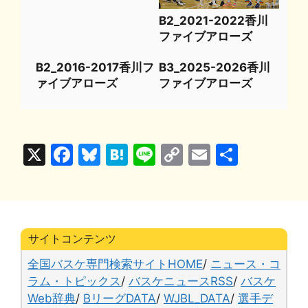
B2_2021-2022香川
ファイブアローズ
B2_2016-2017香川フ
B3_2025-2026香川
ァイブアローズ
ファイブアローズ
X
F
Bl
H
Li
C
E
共
a
u
at
n
o
m
有
c
e
e
e
p
ai
e
s
n
y
l
b
k
a
Li
サイトコンテンツ
o
y
n
全国バスケ専門検索サイトHOME
/
ニュース・コ
o
k
ラム・トピックス
/
バスケニュースRSS
/
バスケ
Web辞典
/
BリーグDATA
/
WJBL_DATA
/
選手デ