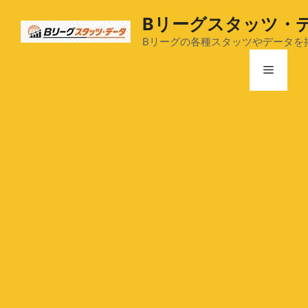
コ
Bリーグスタッツ・
ン
テ
Bリーグの各種スタッツやデータを
ン
メ
ツ
へ
ス
ニ
キ
ッ
ュ
プ
ー