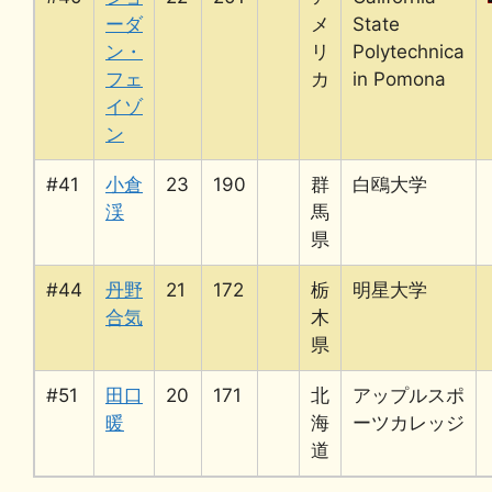
ーダ
メ
State
ン・
リ
Polytechnica
フェ
カ
in Pomona
イゾ
ン
#41
小倉
23
190
群
白鴎大学
渓
馬
県
#44
丹野
21
172
栃
明星大学
合気
木
県
#51
田口
20
171
北
アップルスポ
暖
海
ーツカレッジ
道