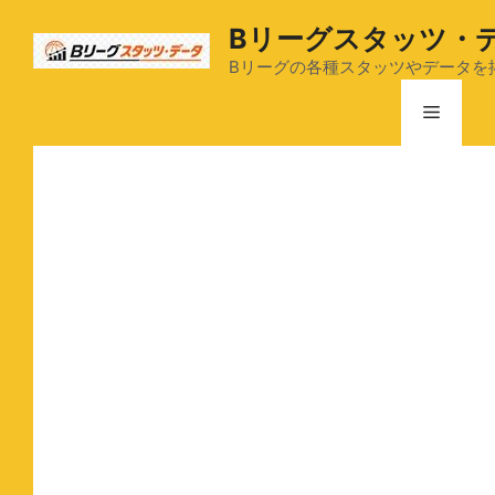
コ
Bリーグスタッツ・
ン
テ
Bリーグの各種スタッツやデータを
ン
メ
ツ
へ
ス
ニ
キ
ッ
ュ
プ
ー