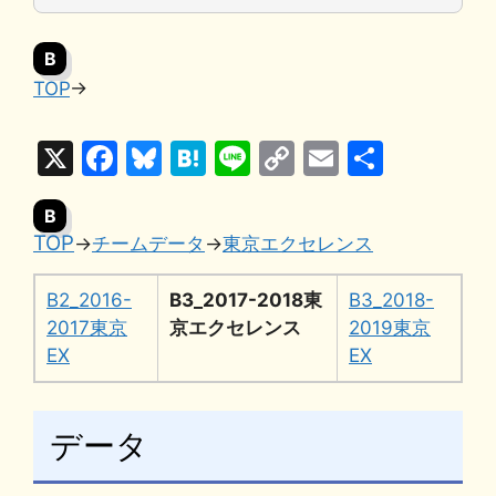
B
TOP
→
X
F
Bl
H
Li
C
E
共
a
u
at
n
o
m
有
B
c
e
e
e
p
ai
TOP
→
チームデータ
→
東京エクセレンス
e
s
n
y
l
b
k
a
Li
B2_2016-
B3_2017-2018東
B3_2018-
o
y
n
2017東京
京エクセレンス
2019東京
EX
EX
o
k
k
データ