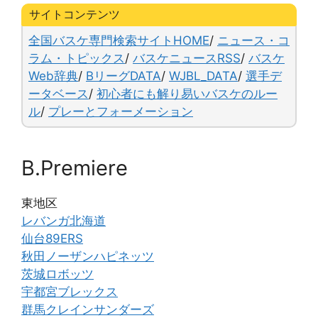
b
k
a
Li
サイトコンテンツ
o
y
n
全国バスケ専門検索サイトHOME
/
ニュース・コ
o
k
ラム・トピックス
/
バスケニュースRSS
/
バスケ
Web辞典
/
BリーグDATA
/
WJBL_DATA
/
選手デ
k
ータベース
/
初心者にも解り易いバスケのルー
ル
/
プレーとフォーメーション
B.Premiere
東地区
レバンガ北海道
仙台89ERS
秋田ノーザンハピネッツ
茨城ロボッツ
宇都宮ブレックス
群馬クレインサンダーズ