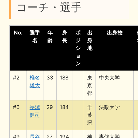
コーチ・選手
No.
選手
年
身
ポ
出
出身校
名
齢
長
ジ
身
シ
地
ョ
ン
#2
椎名
33
188
東
中央大学
雄大
京
都
#6
長澤
29
184
千
法政大学
健司
葉
県
#9
長谷
27
194
神
専修大学