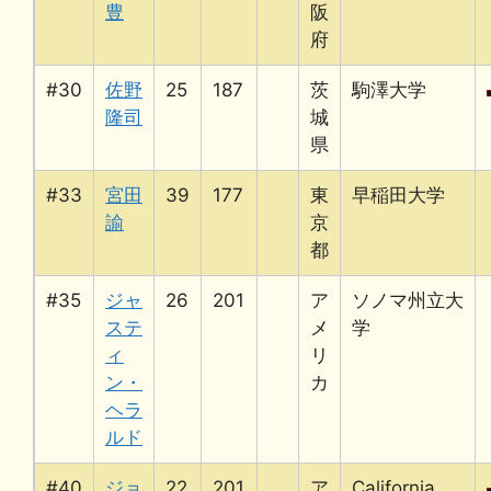
豊
阪
府
#30
佐野
25
187
茨
駒澤大学
隆司
城
県
#33
宮田
39
177
東
早稲田大学
諭
京
都
#35
ジャ
26
201
ア
ソノマ州立大
ステ
メ
学
ィ
リ
ン・
カ
ヘラ
ルド
#40
ジョ
22
201
ア
California