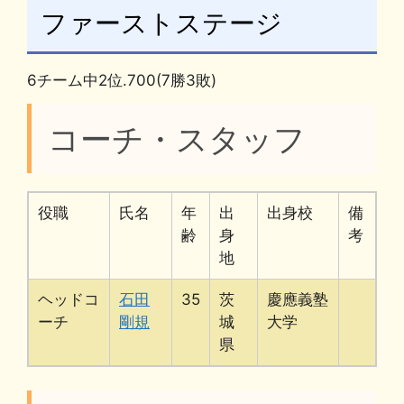
ファーストステージ
6チーム中2位.700(7勝3敗)
コーチ・スタッフ
役職
氏名
年
出
出身校
備
齢
身
考
地
ヘッドコ
石田
35
茨
慶應義塾
ーチ
剛規
城
大学
県