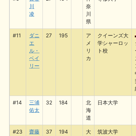
川
奈
凌
川
県
#11
ダニ
27
195
ア
クイーンズ大
エ
メ
学シャーロッ
ル・
リ
ト校
ベイ
カ
リー
#14
三浦
32
184
北
日本大学
佑太
海
道
#23
齋藤
37
194
大
筑波大学