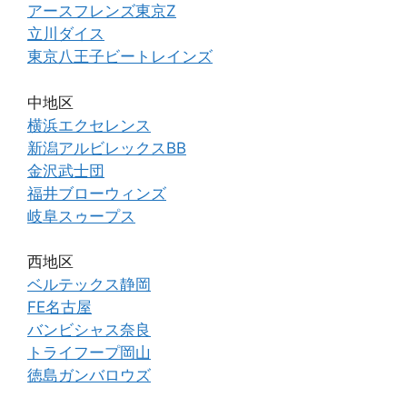
アースフレンズ東京Z
立川ダイス
東京八王子ビートレインズ
中地区
横浜エクセレンス
新潟アルビレックスBB
金沢武士団
福井ブローウィンズ
岐阜スゥープス
西地区
ベルテックス静岡
FE名古屋
バンビシャス奈良
トライフープ岡山
徳島ガンバロウズ