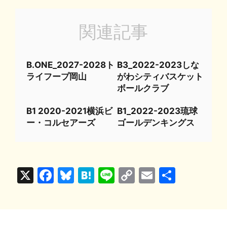
関連記事
B.ONE_2027-2028ト
B3_2022-2023しな
ライフープ岡山
がわシティバスケット
ボールクラブ
B1 2020-2021横浜ビ
B1_2022-2023琉球
ー・コルセアーズ
ゴールデンキングス
X
F
Bl
H
Li
C
E
共
a
u
at
n
o
m
有
c
e
e
e
p
ai
e
s
n
y
l